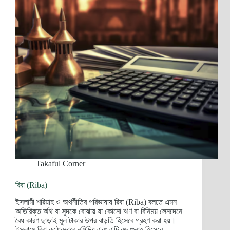
Takaful Corner
রিবা (Riba)
ইসলামী শরিয়াহ ও অর্থনীতির পরিভাষায় রিবা (Riba) বলতে এমন
অতিরিক্ত র্অথ বা সুদকে বোঝায় যা কোনো ঋণ বা বিনিময় লেনদেনে
বৈধ কারণ ছাড়াই মূল টাকার উপর বাড়তি হিসেবে গ্রহণ করা হয়।
ইসলামে রিবা কঠোরভাবে নষিদ্ধি এবং এটি বড় গুনাহ হিসেবে…