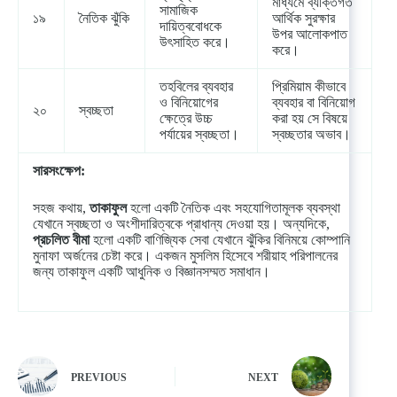
মাধ্যমে ব্যক্তিগত
সামাজিক
১৯
নৈতিক ঝুঁকি
আর্থিক সুরক্ষার
দায়িত্ববোধকে
উপর আলোকপাত
উৎসাহিত করে।
করে।
তহবিলের ব্যবহার
প্রিমিয়াম কীভাবে
ও বিনিয়োগের
ব্যবহার বা বিনিয়োগ
২০
স্বচ্ছতা
ক্ষেত্রে উচ্চ
করা হয় সে বিষয়ে
পর্যায়ের স্বচ্ছতা।
স্বচ্ছতার অভাব।
সারসংক্ষেপ:
সহজ কথায়,
তাকাফুল
হলো একটি নৈতিক এবং সহযোগিতামূলক ব্যবস্থা
যেখানে স্বচ্ছতা ও অংশীদারিত্বকে প্রাধান্য দেওয়া হয়। অন্যদিকে,
প্রচলিত বীমা
হলো একটি বাণিজ্যিক সেবা যেখানে ঝুঁকির বিনিময়ে কোম্পানি
মুনাফা অর্জনের চেষ্টা করে। একজন মুসলিম হিসেবে শরীয়াহ পরিপালনের
জন্য তাকাফুল একটি আধুনিক ও বিজ্ঞানসম্মত সমাধান।
PREVIOUS
NEXT