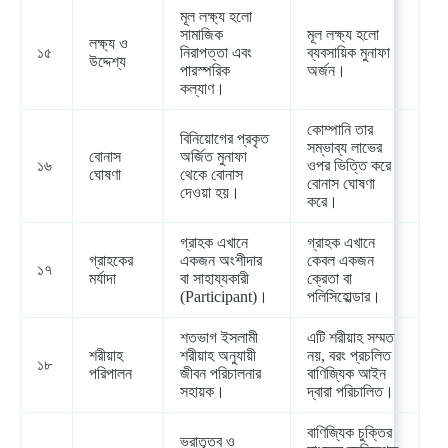
মূল লক্ষ্য হলো
সামাজিক
মূল লক্ষ্য হলো
লক্ষ্য ও
১৫
নিরাপত্তা এবং
ব্যবসায়িক মুনাফা
উদ্দেশ্য
পারস্পরিক
অর্জন।
কল্যাণ।
কোম্পানি তার
বিনিয়োগের প্রকৃত
সম্ভাব্য লাভের
বোনাস
অর্জিত মুনাফা
১৬
ওপর ভিত্তি করে
ঘোষণা
থেকে বোনাস
বোনাস ঘোষণা
দেওয়া হয়।
করে।
গ্রাহক এখানে
গ্রাহক এখানে
গ্রাহকের
একজন অংশীদার
কেবল একজন
১৭
মর্যাদা
বা সাহায্যকারী
ক্রেতা বা
(Participant)।
পলিসিহোল্ডার।
শতভাগ ইসলামী
এটি শরীয়াহ সম্মত
শরীয়াহ
শরীয়াহ অনুযায়ী
নয়, বরং প্রচলিত
১৮
পরিপালন
জীবন পরিচালনার
বাণিজ্যিক আইন
সহায়ক।
দ্বারা পরিচালিত।
বাণিজ্যিক চুক্তির
ভ্রাতৃত্ব ও