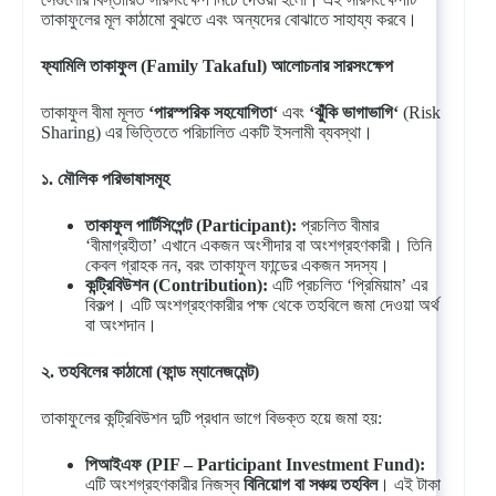
তাকাফুলের মূল কাঠামো বুঝতে এবং অন্যদের বোঝাতে সাহায্য করবে।
ফ্যামিলি
তাকাফুল
(Family Takaful)
আলোচনার
সারসংক্ষেপ
তাকাফুল বীমা মূলত
‘
পারস্পরিক
সহযোগিতা
‘
এবং
‘
ঝুঁকি
ভাগাভাগি
‘
(Risk
Sharing) এর ভিত্তিতে পরিচালিত একটি ইসলামী ব্যবস্থা।
১
.
মৌলিক
পরিভাষাসমূহ
তাকাফুল
পার্টিসিপেন্ট
(Participant):
প্রচলিত বীমার
‘বীমাগ্রহীতা’ এখানে একজন অংশীদার বা অংশগ্রহণকারী। তিনি
কেবল গ্রাহক নন, বরং তাকাফুল ফান্ডের একজন সদস্য।
কন্ট্রিবিউশন
(Contribution):
এটি প্রচলিত ‘প্রিমিয়াম’ এর
বিকল্প। এটি অংশগ্রহণকারীর পক্ষ থেকে তহবিলে জমা দেওয়া অর্থ
বা অংশদান।
২
.
তহবিলের
কাঠামো
(
ফান্ড
ম্যানেজমেন্ট
)
তাকাফুলের কন্ট্রিবিউশন দুটি প্রধান ভাগে বিভক্ত হয়ে জমা হয়:
পিআইএফ
(PIF – Participant Investment Fund):
এটি অংশগ্রহণকারীর নিজস্ব
বিনিয়োগ
বা
সঞ্চয়
তহবিল
। এই টাকা