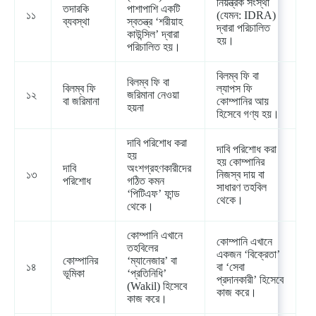
নিয়ন্ত্রক সংস্থা
তদারকি
পাশাপাশি একটি
১১
(যেমন: IDRA)
ব্যবস্থা
স্বতন্ত্র ‘শরীয়াহ
দ্বারা পরিচালিত
কাউন্সিল’ দ্বারা
হয়।
পরিচালিত হয়।
বিলম্ব ফি বা
বিলম্ব ফি বা
বিলম্ব ফি
ল্যাপস ফি
১২
জরিমানা নেওয়া
বা জরিমানা
কোম্পানির আয়
হয়না
হিসেবে গণ্য হয়।
দাবি পরিশোধ করা
দাবি পরিশোধ করা
হয়
হয় কোম্পানির
দাবি
অংশগ্রহণকারীদের
১৩
নিজস্ব দায় বা
পরিশোধ
গঠিত কমন
সাধারণ তহবিল
‘পিটিএফ’ ফান্ড
থেকে।
থেকে।
কোম্পানি এখানে
কোম্পানি এখানে
তহবিলের
একজন ‘বিক্রেতা’
কোম্পানির
‘ম্যানেজার’ বা
১৪
বা ‘সেবা
ভূমিকা
‘প্রতিনিধি’
প্রদানকারী’ হিসেবে
(Wakil) হিসেবে
কাজ করে।
কাজ করে।