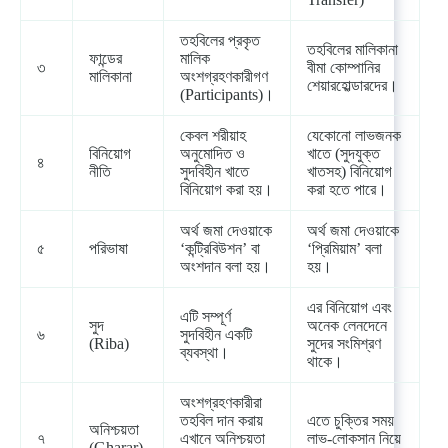
তহবিলের প্রকৃত
তহবিলের মালিকানা
ফান্ডের
মালিক
৩
বীমা কোম্পানির
মালিকানা
অংশগ্রহণকারীগণ
শেয়ারহোল্ডারদের।
(Participants)।
কেবল শরীয়াহ
যেকোনো লাভজনক
বিনিয়োগ
অনুমোদিত ও
খাতে (সুদযুক্ত
৪
নীতি
সুদবিহীন খাতে
খাতসহ) বিনিয়োগ
বিনিয়োগ করা হয়।
করা হতে পারে।
অর্থ জমা দেওয়াকে
অর্থ জমা দেওয়াকে
৫
পরিভাষা
‘কন্ট্রিবিউশন’ বা
‘প্রিমিয়াম’ বলা
অংশদান বলা হয়।
হয়।
এর বিনিয়োগ এবং
এটি সম্পূর্ণ
সুদ
অনেক লেনদেনে
৬
সুদবিহীন একটি
(Riba)
সুদের সংমিশ্রণ
ব্যবস্থা।
থাকে।
অংশগ্রহণকারীরা
তহবিল দান করায়
এতে চুক্তির সময়
অনিশ্চয়তা
৭
এখানে অনিশ্চয়তা
লাভ-লোকসান নিয়ে
(Gharar)