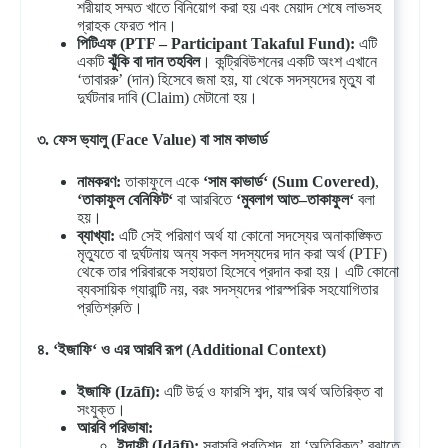
শরীয়াহ সম্মত খাতে বিনিয়োগ করা হয় এবং মেয়াদ শেষে লাভসহ
গ্রাহক ফেরত পান।
পিটিএফ
(PTF – Participant Takaful Fund):
এটি
একটি
ঝুঁকি
বা
দান
তহবিল
। কন্ট্রিবিউশনের একটি অংশ এখানে
‘তাবাররু’ (দান) হিসেবে জমা হয়, যা থেকে সদস্যদের মৃত্যু বা
দুর্ঘটনার দাবি (Claim) মেটানো হয়।
৩
.
ফেস
ভ্যালু
(Face Value)
বা
সাম
কাভার্ড
নামকরণ
:
তাকাফুলে একে
‘
সাম
কাভার্ড
‘ (Sum Covered)
,
‘
তাকাফুল
বেনিফিট
‘
বা আরবিতে
‘
মুবলাগ
আত
–
তাকাফুল
‘
বলা
হয়।
ব্যাখ্যা
:
এটি সেই পরিমাণ অর্থ যা কোনো সদস্যের অনাকাঙ্ক্ষিত
মৃত্যুতে বা দুর্ঘটনায় অন্য সকল সদস্যদের দান করা অর্থ (PTF)
থেকে তার পরিবারকে সহায়তা হিসেবে প্রদান করা হয়। এটি কোনো
ব্যবসায়িক গ্যারান্টি নয়, বরং সদস্যদের পারস্পরিক সহযোগিতার
প্রতিশ্রুতি।
৪
. ‘
ইজাফি
‘
ও
এর
আরবি
রূপ
(Additional Context)
ইজাফি
(Izāfī):
এটি উর্দু ও ফারসি শব্দ, যার অর্থ অতিরিক্ত বা
সংযুক্ত।
আরবি
পরিভাষা
:
ইদাফী
(Idāfī):
সরাসরি প্রতিশব্দ, যা ‘অতিরিক্ত’ বুঝাতে