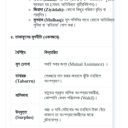
ব্যবহৃত হয় (যেমন: অতিরিক্ত কন্ট্রিবিউশন)।
জিয়াদা
(Ziyādah):
কোনো কিছুর পরিমাণ বৃদ্ধি বা
প্রবৃদ্ধি।
মুলহাক
(Mulhaq):
মূল পলিসির সাথে কোনো অতিরিক্ত
সুবিধা বা ‘রাইডার’ যোগ করা।
৫
.
তাকাফুলের
মূলনীতি
(
একনজরে
)
বৈশিষ্ট্য
বিস্তারিত
মূল
চেতনা
সবাই সবার জন্য (Mutual Assistance) ।
তাবাররু
স্বেচ্ছায় দান করার মাধ্যমে ঝুঁকি তহবিলে
(Tabarru)
অংশগ্রহণ।
ফান্ডের প্রকৃত মালিক অংশগ্রহণকারীরা,
মালিকানা
কোম্পানি কেবল পরিচালক (Wakil)।
খরচ ও দাবি মেটানোর পর তহবিলে টাকা বেঁচে
উদ্বৃত্ত
থাকলে তা অংশগ্রহণকারীদের মাঝে
(Surplus)
বন্টনযোগ্য।