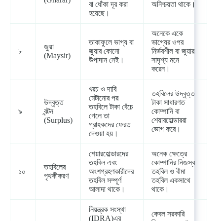
বা ধোঁকা দূর করা
অনিশ্চয়তা থাকে।
হয়েছে।
অনেকে একে
তাকাফুলে ভাগ্য বা
ভাগ্যের ওপর
জুয়া
৮
জুয়ার কোনো
নির্ভরশীল বা জুয়ার
(Maysir)
উপাদান নেই।
সাদৃশ্য মনে
করেন।
খরচ ও দাবি
তহবিলের উদ্বৃত্ত
মেটানোর পর
উদ্বৃত্ত
টাকা সাধারণত
তহবিলে টাকা বেঁচে
৯
বন্টন
কোম্পানি বা
গেলে তা
(Surplus)
শেয়ারহোল্ডাররা
গ্রাহকদের ফেরত
ভোগ করে।
দেওয়া হয়।
শেয়ারহোল্ডারদের
অনেক ক্ষেত্রে
তহবিল এবং
কোম্পানির নিজস্ব
তহবিলের
১০
অংশগ্রহণকারীদের
তহবিল ও বীমা
পৃথকীকরণ
তহবিল সম্পূর্ণ
তহবিল একসাথে
আলাদা থাকে।
থাকে।
নিয়ন্ত্রক সংস্থা
কেবল সরকারি
(IDRA)এর