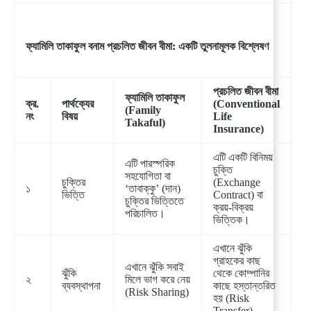
ফ্যামিলি তাকাফুল বনাম প্রচলিত জীবন বীমা: একটি তুলনামূলক বিশ্লেষণ
প্রচলিত
জীবন
বীমা
ফ্যামিলি
তাকাফুল
ক্র
.
পার্থক্যের
(Conventional
(Family
নং
বিষয়
Life
Takaful)
Insurance)
এটি একটি বিনিময়
এটি পারস্পরিক
চুক্তি
সহযোগিতা বা
চুক্তির
(Exchange
১
‘তাবাক্কু’ (দান)
ভিত্তি
Contract) বা
চুক্তির ভিত্তিতে
ক্রয়-বিক্রয়
পরিচালিত।
ভিত্তিক।
এখানে ঝুঁকি
গ্রাহকের কাছ
এখানে ঝুঁকি সবাই
ঝুঁকি
থেকে কোম্পানির
২
মিলে ভাগ করে নেয়
ব্যবস্থাপনা
কাছে হস্তান্তরিত
(Risk Sharing)
হয় (Risk
Transfer)