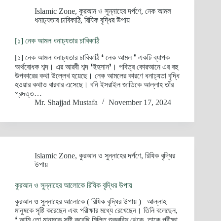
Islamic Zone
,
কুরআন ও সুন্নাহের দর্পণে
,
নেক আমল
ধনাঢ্যতার চাবিকাঠি
,
রিযিক বৃদ্ধির উপায়
[১] নেক আমল ধনাঢ্যতার চাবিকাঠি
[১] নেক আমল ধনাঢ্যতার চাবিকাঠি ❛ নেক আমল ❜ একটি ব্যাপক
অর্থবোধক শব্দ। এর আরবী শব্দ ❛ইহসান❜। পবিত্র কোরআনে এর বহু
উপকারের কথা উল্লেখ হয়েছে। নেক আমলের কারণে ধনাঢ্যতা বৃদ্ধি
হওয়ার কথাও বারবার এসেছে। বনি ইসরাইল জাতিকে আল্লাহ তাঁর
প্রদত্ত…
Mr. Shajjad Mustafa
November 17, 2024
Islamic Zone
,
কুরআন ও সুন্নাহের দর্পণে
,
রিযিক বৃদ্ধির
উপায়
কুরআন ও সুন্নাহের আলোকে রিযিক বৃদ্ধির উপায়
কুরআন ও সুন্নাহের আলোকে ( রিযিক বৃদ্ধির উপায় ) আল্লাহ
মানুষকে সৃষ্টি করেছেন এবং পরীক্ষার মধ্যে রেখেছেন। তিনি বলেছেন,
❛ আমি তো মানুষকে সৃষ্টি করেছি মিলিত শুক্রবিন্দু থেকে, তাকে পরীক্ষা