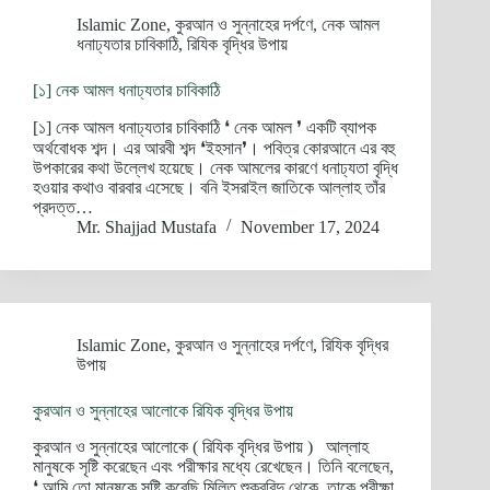
Islamic Zone
,
কুরআন ও সুন্নাহের দর্পণে
,
নেক আমল
ধনাঢ্যতার চাবিকাঠি
,
রিযিক বৃদ্ধির উপায়
[১] নেক আমল ধনাঢ্যতার চাবিকাঠি
[১] নেক আমল ধনাঢ্যতার চাবিকাঠি ❛ নেক আমল ❜ একটি ব্যাপক
অর্থবোধক শব্দ। এর আরবী শব্দ ❛ইহসান❜। পবিত্র কোরআনে এর বহু
উপকারের কথা উল্লেখ হয়েছে। নেক আমলের কারণে ধনাঢ্যতা বৃদ্ধি
হওয়ার কথাও বারবার এসেছে। বনি ইসরাইল জাতিকে আল্লাহ তাঁর
প্রদত্ত…
Mr. Shajjad Mustafa
November 17, 2024
Islamic Zone
,
কুরআন ও সুন্নাহের দর্পণে
,
রিযিক বৃদ্ধির
উপায়
কুরআন ও সুন্নাহের আলোকে রিযিক বৃদ্ধির উপায়
কুরআন ও সুন্নাহের আলোকে ( রিযিক বৃদ্ধির উপায় ) আল্লাহ
মানুষকে সৃষ্টি করেছেন এবং পরীক্ষার মধ্যে রেখেছেন। তিনি বলেছেন,
❛ আমি তো মানুষকে সৃষ্টি করেছি মিলিত শুক্রবিন্দু থেকে, তাকে পরীক্ষা