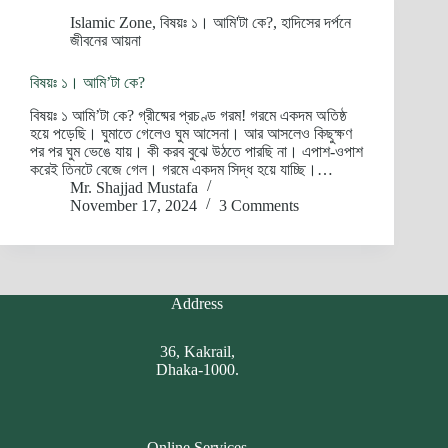
Islamic Zone
,
বিষয়ঃ ১। আমি'টা কে?
,
হাদিসের দর্পনে
জীবনের আয়না
বিষয়ঃ ১। আমি’টা কে?
বিষয়ঃ ১ আমি’টা কে? গ্রীষ্মের প্রচণ্ড গরম! গরমে একদম অতিষ্ঠ
হয়ে পড়েছি। ঘুমাতে গেলেও ঘুম আসেনা। আর আসলেও কিছুক্ষণ
পর পর ঘুম ভেঙে যায়। কী করব বুঝে উঠতে পারছি না। এপাশ-ওপাশ
করেই তিনটে বেজে গেল। গরমে একদম সিদ্ধ হয়ে যাচ্ছি।…
Mr. Shajjad Mustafa
November 17, 2024
3 Comments
Address
36, Kakrail,
Dhaka-1000.
Online Services