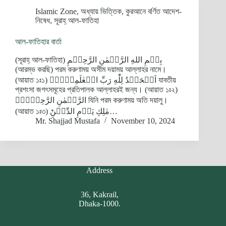
Islamic Zone
,
অধ্যায় ভিত্তিক
,
কুরআনে বর্ণিত আদেশ-
নিষেধ
,
সূরাহ্‌ আল-ফাতিহা
আল-ফাতিহার বার্তা
(সূরাহ্‌ আল-ফাতিহা) بِسۡمِ اللهِ الرَّحۡمٰنِ الرَّحِيۡمِ
(আরম্ভ করছি) পরম করুণাময় অসীম দয়াময় আল্লাহর নামে।
(আয়াত ১ঃ১) اَلۡحَمۡدُ لِلّٰهِ رَبِّ الۡعٰلَمِيۡنَۙ‏ যাবতীয়
প্রশংসা জগৎসমূহের প্রতিপালক আল্লাহরই জন্য। (আয়াত ১ঃ২)
الرَّحۡمٰنِ الرَّحِيۡمِۙ‏ যিনি পরম করুণাময় অতি দয়ালু।
(আয়াত ১ঃ৩) مٰلِكِ يَوۡمِ الدِّيۡنِؕ‏…
Mr. Shajjad Mustafa
November 10, 2024
Address
36, Kakrail,
Dhaka-1000.