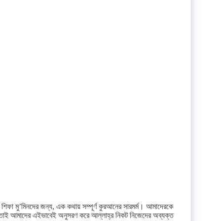
িফা মু’মিনদের জন্য, এক কথায় সম্পূর্ণ কুরআনের সারমর্ম। আমাদেরকে
ে। তাই আমাদের এইভাবেই অনুসরণ করে আল্লাহ্‌র নিকট নিজেদের অব্যক্ত