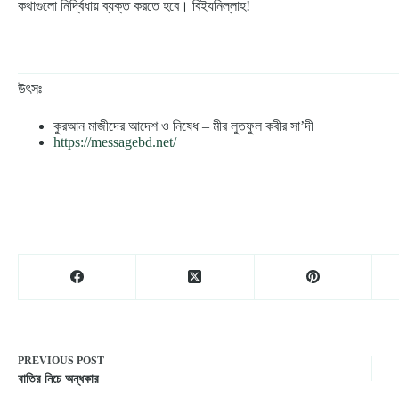
কথাগুলো নির্দ্বিধায় ব্যক্ত করতে হবে। বিইযনিল্লাহ!
উৎসঃ
কুরআন মাজীদের আদেশ ও নিষেধ – মীর লুতফুল কবীর সা’দী
https://messagebd.net/
PREVIOUS
POST
বাতির নিচে অন্ধকার