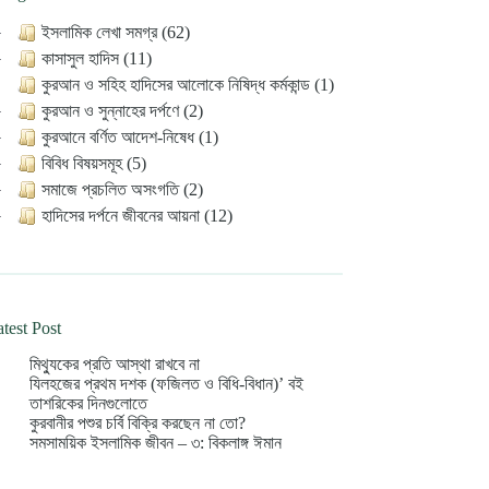
ইসলামিক লেখা সমগ্র (62)
কাসাসুল হাদিস (11)
কুরআন ও সহিহ হাদিসের আলোকে নিষিদ্ধ কর্মকান্ড (1)
কুরআন ও সুন্নাহের দর্পণে (2)
কুরআনে বর্ণিত আদেশ-নিষেধ (1)
বিবিধ বিষয়সমূহ (5)
সমাজে প্রচলিত অসংগতি (2)
হাদিসের দর্পনে জীবনের আয়না (12)
test Post
মিথ্যুকের প্রতি আস্থা রাখবে না
যিলহজের প্রথম দশক (ফজিলত ও বিধি-বিধান)’ বই
তাশরিকের দিনগুলোতে
কুরবানীর পশুর চর্বি বিক্রি করছেন না তো?
সমসাময়িক ইসলামিক জীবন – ৩: বিকলাঙ্গ ঈমান