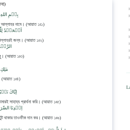
িহা)
بِسۡمِ اللهِ 
 আল্লাহর নামে। (আয়াত ১ঃ১)
اَلۡحَمۡدُ لِلّ
আল্লাহরই জন্য। (আয়াত ১ঃ২)
الرَّحۡم
লু। (আয়াত ১ঃ৩)
مٰلِكِ
ক। (আয়াত ১ঃ৪)
La
اِيَّاكَ نَعۡبُ
ারই সাহায্য প্রার্থনা করি। (আয়াত ১ঃ৫)
اِهۡدِنَا الصّ
অটুট থাকার তাওফীক দান কর। (আয়াত ১ঃ৬)