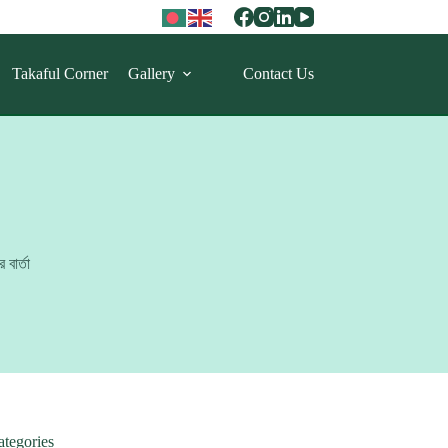
Takaful Corner
Gallery
Contact Us
বার্তা
ategories