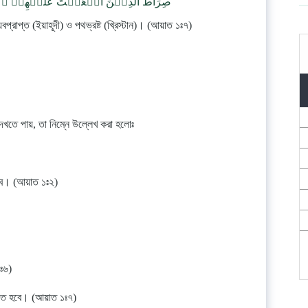
صِرَاطَ الَّذِيۡنَ اَنۡعَمۡتَ عَلَيۡهِمۡ ۙ‏ غَيۡرِ الۡمَغۡضُوۡبِ عَلَيۡهِمۡ وَلَا الضَّآلِّيۡنَ‏
প্রাপ্ত (ইয়াহূদী) ও পথভ্রষ্ট (খ্রিস্টান)। (আয়াত ১ঃ৭)
খতে পায়, তা নিম্নে উল্লেখ করা হলোঃ
 হবে। (আয়াত ১ঃ২)
ঃ৬)
করতে হবে। (আয়াত ১ঃ৭)