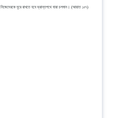
থাৎ নিজেদেরকে দূরে রাখতে হবে ভ্রান্তপথে যারা চলমান। (আয়াত ১ঃ৭)