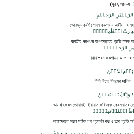
(সূরাহ্‌ আল-ফাত
الرَّحۡمٰنِ الرَّحِيۡمِ
(আরম্ভ করছি) পরম করুণাময় অসীম দয়াময়
ٰهِ رَبِّ الۡعٰلَمِيۡنَۙ‏
যাবতীয় প্রশংসা জগৎসমূহের প্রতিপালক 
ٰنِ الرَّحِيۡمِۙ‏
যিনি পরম করুণাময় অতি দয়া
 يَوۡمِ الدِّيۡنِؕ‏
যিনি বিচার দিবসের মালি
دُ وَاِيَّاكَ نَسۡتَعِيۡنُؕ‏
আমরা কেবল তোমারই ‘ইবাদাত করি এবং কেবলমাত্র তোম
ِرَاطَ الۡمُسۡتَقِيۡمَۙ‏
আমাদেরকে সরল সঠিক পথ প্রদর্শন কর ও তার প্রতি 