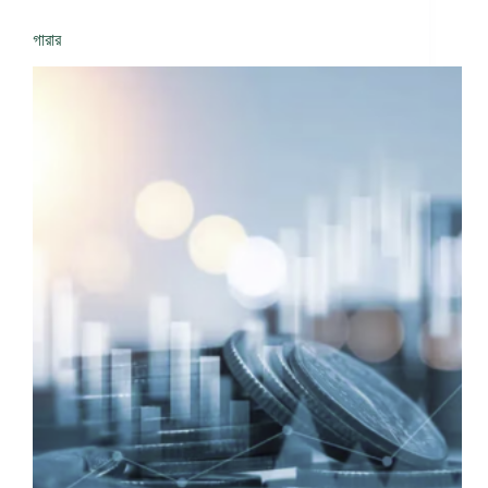
গারার