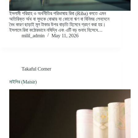
ইসলামী শরিয়াহ ও অর্থনীতির পরিভাষায় রিবা (Riba) বলতে এমন
অতিরিক্ত র্অথ বা সুদকে বোঝায় যা কোনো ঋণ বা বিনিময় লেনদেনে
বৈধ কারণ ছাড়াই মূল টাকার উপর বাড়তি হিসেবে গ্রহণ করা হয়।
ইসলামে রিবা কঠোরভাবে নষিদ্ধি এবং এটি বড় গুনাহ হিসেবে…
milil_admin
May 11, 2026
Takaful Corner
মাইসির (Maisir)