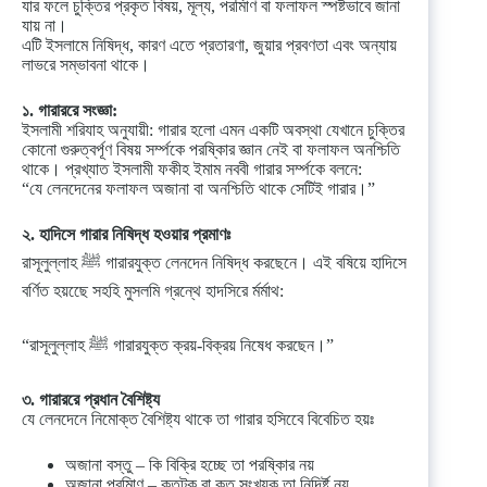
যার ফলে চুক্তির প্রকৃত বিষয়, মূল্য, পরমিাণ বা ফলাফল স্পষ্টভাবে জানা
যায় না।
এটি ইসলামে নিষিদ্ধ, কারণ এতে প্রতারণা, জুয়ার প্রবণতা এবং অন্যায়
লাভরে সম্ভাবনা থাকে।
১. গারাররে সংজ্ঞা:
ইসলামী শরিযাহ অনুযায়ী: গারার হলো এমন একটি অবস্থা যেখানে চুক্তির
কোনো গুরুত্বর্পূণ বিষয় সর্ম্পকে পরষ্কিার জ্ঞান নেই বা ফলাফল অনশ্চিতি
থাকে। প্রখ্যাত ইসলামী ফকীহ ইমাম নববী গারার সর্ম্পকে বলনে:
“যে লেনদেনের ফলাফল অজানা বা অনশ্চিতি থাকে সেটিই গারার।”
২. হাদিসে গারার নিষিদ্ধ হওয়ার প্রমাণঃ
রাসূলুল্লাহ ﷺ গারারযুক্ত লেনদেন নিষিদ্ধ করছেনে। এই বষিয়ে হাদিসে
বর্ণিত হয়ছেে সহহি মুসলমি গ্রন্থে হাদসিরে র্মর্মাথ:
“রাসূলুল্লাহ ﷺ গারারযুক্ত ক্রয়-বিক্রয় নিষেধ করছেন।”
৩. গারাররে প্রধান বৈশিষ্ট্য
যে লেনদেনে নিমোক্ত বৈশিষ্ট্য থাকে তা গারার হসিবেে বিবেচিত হয়ঃ
অজানা বস্তু – কি বিক্রি হচ্ছে তা পরষ্কিার নয়
অজানা পরমিাণ – কতটুকু বা কত সংখ্যক তা নিদির্ষ্ট নয়