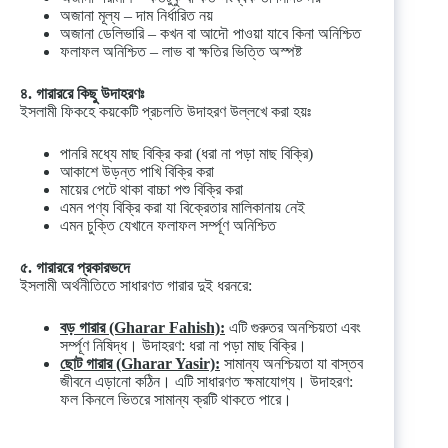
অজানা মূল্য – দাম নির্ধারিত নয়
অজানা ডেলিভারি – কখন বা আদৌ পাওয়া যাবে কিনা অনিশ্চিত
ফলাফল অনিশ্চিত – লাভ বা ক্ষতির ভিত্তি অস্পষ্ট
৪. গারাররে কিছু উদাহরণঃ
ইসলামী ফিকহে কয়কেটি প্রচলতি উদাহরণ উল্লখে করা হয়ঃ
পানরি মধ্যে মাছ বিক্রি করা (ধরা না পড়া মাছ বিক্রি)
আকাশে উড়ন্ত পাখি বিক্রি করা
মায়ের পেটে থাকা বাচ্চা পশু বিক্রি করা
এমন পণ্য বিক্রি করা যা বিক্রেতার মালিকানায় নেই
এমন চুক্তি যেখানে ফলাফল সর্ম্পূণ অনিশ্চিত
৫. গারাররে প্রকারভদে
ইসলামী অর্থনীতিতে সাধারণত গারার দুই ধরনরে:
বড় গারার (Gharar Fahish):
এটি গুরুতর অনশ্চিয়তা এবং
সর্ম্পূণ নিষিদ্ধ। উদাহরণ: ধরা না পড়া মাছ বিক্রি।
ছোট গারার (Gharar Yasir):
সামান্য অনশ্চিয়তা যা বাস্তব
জীবনে এড়ানো কঠিন। এটি সাধারণত ক্ষমাযোগ্য। উদাহরণ:
ফল কিনলে ভিতরে সামান্য ক্রটি থাকতে পারে।