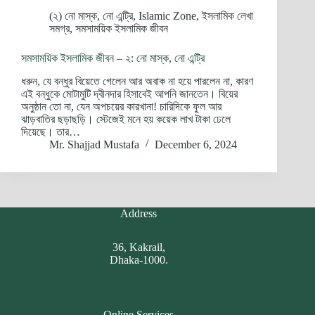
(২) নো মাস্ক, নো এন্ট্রি
,
Islamic Zone
,
ইসলামিক লেখা
সমগ্র
,
সমসাময়িক ইসলামিক জীবন
সমসাময়িক ইসলামিক জীবন – ২: নো মাস্ক, নো এন্ট্রি
ধরুন, যে বন্ধুর বিয়েতে গেলেন আর অবাক না হয়ে পারলেন না, কারণ
এই বন্ধুকে মোটামুটি দ্বীনদার হিসাবেই আপনি জানতেন। বিয়ের
অনুষ্ঠান তো না, যেন অপচয়ের কারখানা! চারিদিকে ফুল আর
ঝাড়বাতির ছড়াছড়ি। স্টেজেই মনে হয় কয়েক লাখ টাকা ঢেলে
দিয়েছে। তার…
Mr. Shajjad Mustafa
December 6, 2024
Address
36, Kakrail,
Dhaka-1000.
Online Services