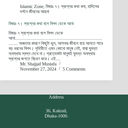
Islamic Zone
,
বিষয়ঃ ৭। স্বপ্নের কথা বলা
,
হাদিসের
দর্পনে জীবনের আয়না
বিষয়ঃ ৭। স্বপ্নের কথা বলে বিপদ ডেকে আনা
বিষয়ঃ ৭ স্বপ্নের কথা বলে বিপদ ডেকে
আনা…………………………………………………
…… অজ্ঞতার কারণে কিছুটা ভুল, আপনার জীবনে বয়ে আনতে পারে
বড় ধরনের বিপদ। পৃথিবীতে এমন কোনো মানুষ নেই, যারা ঘুমন্ত
অবস্থায় স্বপ্ন দেখে না। প্রত্যেকটা মানুষই ঘুমন্ত অবস্থায়
স্বপ্নের জগতে বিচরণ করে। এই…
Mr. Shajjad Mustafa
November 27, 2024
5 Comments
Address
36, Kakrail,
Dhaka-1000.