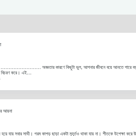
া
 অজ্ঞতার কারণে কিছুটা ভুল, আপনার জীবনে বয়ে আনতে পারে বড় ধরনের ব
জগতে বিচরণ করে। এই…
s
নের আয়না
ে যায় সবার সাথী। গরম কাপড় ছাড়া একটা মুহূর্তও থাকা যায় না। শীতকে উপেক্ষা করে উ