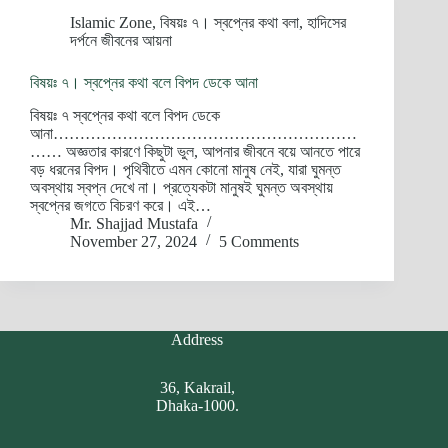
Islamic Zone
,
বিষয়ঃ ৭। স্বপ্নের কথা বলা
,
হাদিসের
দর্পনে জীবনের আয়না
বিষয়ঃ ৭। স্বপ্নের কথা বলে বিপদ ডেকে আনা
বিষয়ঃ ৭ স্বপ্নের কথা বলে বিপদ ডেকে
আনা…………………………………………………
…… অজ্ঞতার কারণে কিছুটা ভুল, আপনার জীবনে বয়ে আনতে পারে
বড় ধরনের বিপদ। পৃথিবীতে এমন কোনো মানুষ নেই, যারা ঘুমন্ত
অবস্থায় স্বপ্ন দেখে না। প্রত্যেকটা মানুষই ঘুমন্ত অবস্থায়
স্বপ্নের জগতে বিচরণ করে। এই…
Mr. Shajjad Mustafa
November 27, 2024
5 Comments
Address
36, Kakrail,
Dhaka-1000.