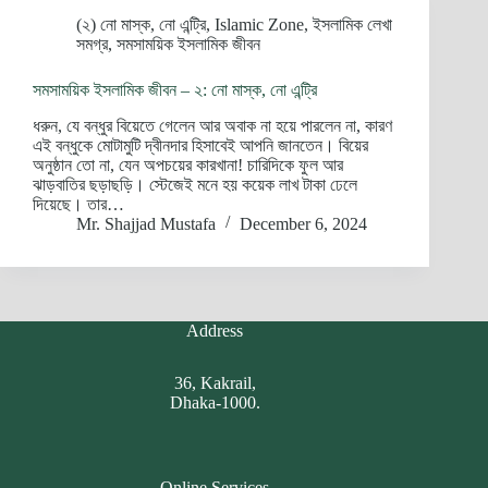
(২) নো মাস্ক, নো এন্ট্রি
,
Islamic Zone
,
ইসলামিক লেখা
সমগ্র
,
সমসাময়িক ইসলামিক জীবন
সমসাময়িক ইসলামিক জীবন – ২: নো মাস্ক, নো এন্ট্রি
ধরুন, যে বন্ধুর বিয়েতে গেলেন আর অবাক না হয়ে পারলেন না, কারণ
এই বন্ধুকে মোটামুটি দ্বীনদার হিসাবেই আপনি জানতেন। বিয়ের
অনুষ্ঠান তো না, যেন অপচয়ের কারখানা! চারিদিকে ফুল আর
ঝাড়বাতির ছড়াছড়ি। স্টেজেই মনে হয় কয়েক লাখ টাকা ঢেলে
দিয়েছে। তার…
Mr. Shajjad Mustafa
December 6, 2024
Address
36, Kakrail,
Dhaka-1000.
Online Services