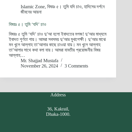
Islamic Zone
,
বিষয়ঃ ৫। তুমি যদি চাও
,
হাদিসের দর্পনে
জীবনের আয়না
বিষয়ঃ ৫। তুমি ‘যদি’ চাও
বিষয়ঃ ৫ তুমি ‘যদি’ চাও দু’আ হলো ইবাদতের মগজ! দু’আর মাধ্যমে
ইবাদত পূর্ণতা পায়। আমরা সবসময় দু’আর মুখাপেক্ষী। দু’আর মাঝে
মন খুলে আল্লাহ তা’আলার কাছে চাওয়া যায়। মন খুলে আল্লাহ
তা’আলার সাথে কথা বলা যায়। আমরা যাবতীয় প্রয়োজনীয় বিষয়
আল্লাহ…
Mr. Shajjad Mustafa
November 26, 2024
3 Comments
Address
36, Kakrail,
Dhaka-1000.