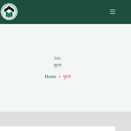
TAG
দৃঢ়তা
Home
দৃঢ়তা