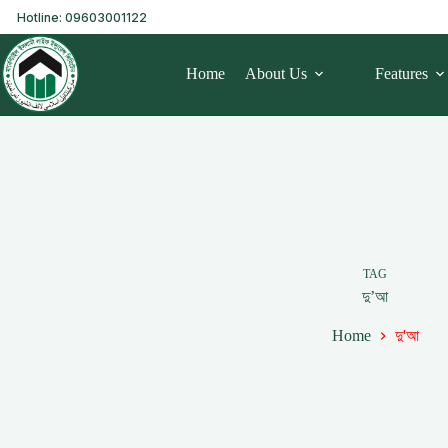
Hotline: 09603001122
Home
About Us
Features
TAG
দু’আ
Home
দু'আ