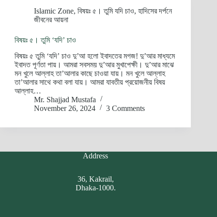
Islamic Zone
,
বিষয়ঃ ৫। তুমি যদি চাও
,
হাদিসের দর্পনে
জীবনের আয়না
বিষয়ঃ ৫। তুমি ‘যদি’ চাও
বিষয়ঃ ৫ তুমি ‘যদি’ চাও দু’আ হলো ইবাদতের মগজ! দু’আর মাধ্যমে
ইবাদত পূর্ণতা পায়। আমরা সবসময় দু’আর মুখাপেক্ষী। দু’আর মাঝে
মন খুলে আল্লাহ তা’আলার কাছে চাওয়া যায়। মন খুলে আল্লাহ
তা’আলার সাথে কথা বলা যায়। আমরা যাবতীয় প্রয়োজনীয় বিষয়
আল্লাহ…
Mr. Shajjad Mustafa
November 26, 2024
3 Comments
Address
36, Kakrail,
Dhaka-1000.