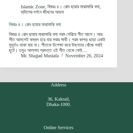
Islamic Zone
,
বিষয়ঃ ৪। রোদ ছায়ার মাঝামাঝি বসা
,
হাদিসের দর্পনে জীবনের আয়না
বিষয়ঃ ৪। রোদ ছায়ার মাঝামাঝি বসা
বিষয়ঃ ৪ রোদ ছায়ার মাঝামাঝি বসা গরম পেরিয়ে শীত আসে। আর
শীত আসলেই কম্বল হয়ে যায় সবার সাথী। গরম কাপড় ছাড়া একটা
মুহূর্তও থাকা যায় না। শীতকে উপেক্ষা করে উষ্ণতার খোঁজে সবাই
ছুটে। তবুও আল্লাহ প্রদত্ত এই শীত থেকে কেউ…
Mr. Shajjad Mustafa
November 26, 2024
Address
36, Kakrail,
Dhaka-1000.
Online Services