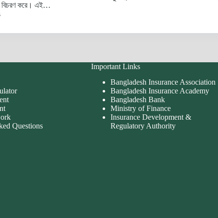
জগতে বিচরণ করে। এই…
s
Important Links
Bangladesh Insurance Association
ulator
Bangladesh Insurance Academy
ent
Bangladesh Bank
nt
Ministry of Finance
work
Insurance Development &
ked Questions
Regulatory Authority