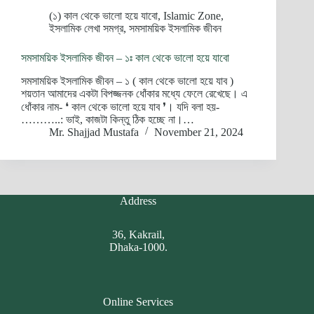
(১) কাল থেকে ভালো হয়ে যাবো
,
Islamic Zone
,
ইসলামিক লেখা সমগ্র
,
সমসাময়িক ইসলামিক জীবন
সমসাময়িক ইসলামিক জীবন – ১ঃ কাল থেকে ভালো হয়ে যাবো
সমসাময়িক ইসলামিক জীবন – ১ ( কাল থেকে ভালো হয়ে যাব )
শয়তান আমাদের একটা বিপজ্জনক ধোঁকার মধ্যে ফেলে রেখেছে। এ
ধোঁকার নাম- ❛ কাল থেকে ভালো হয়ে যাব ❜। যদি বলা হয়-
………..: ভাই, কাজটা কিন্তু ঠিক হচ্ছে না।…
Mr. Shajjad Mustafa
November 21, 2024
Address
36, Kakrail,
Dhaka-1000.
Online Services