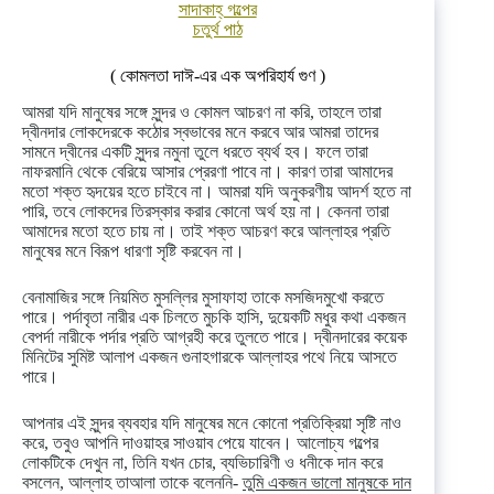
সাদাকাহ্‌ গল্পের
চতুর্থ পাঠ
( কোমলতা দাঈ-এর এক অপরিহার্য গুণ )
আমরা যদি মানুষের সঙ্গে সুন্দর ও কোমল আচরণ না করি, তাহলে তারা
দ্বীনদার লোকদেরকে কঠোর স্বভাবের মনে করবে আর আমরা তাদের
সামনে দ্বীনের একটি সুন্দর নমুনা তুলে ধরতে ব্যর্থ হব। ফলে তারা
নাফরমানি থেকে বেরিয়ে আসার প্রেরণা পাবে না। কারণ তারা আমাদের
মতো শক্ত হৃদয়ের হতে চাইবে না। আমরা যদি অনুকরণীয় আদর্শ হতে না
পারি, তবে লোকদের তিরস্কার করার কোনো অর্থ হয় না। কেননা তারা
আমাদের মতো হতে চায় না। তাই শক্ত আচরণ করে আল্লাহর প্রতি
মানুষের মনে বিরূপ ধারণা সৃষ্টি করবেন না।
বেনামাজির সঙ্গে নিয়মিত মুসল্লির মুসাফাহা তাকে মসজিদমুখো করতে
পারে। পর্দাবৃতা নারীর এক চিলতে মুচকি হাসি, দুয়েকটি মধুর কথা একজন
বেপর্দা নারীকে পর্দার প্রতি আগ্রহী করে তুলতে পারে। দ্বীনদারের কয়েক
মিনিটের সুমিষ্ট আলাপ একজন গুনাহগারকে আল্লাহর পথে নিয়ে আসতে
পারে।
আপনার এই সুন্দর ব্যবহার যদি মানুষের মনে কোনো প্রতিক্রিয়া সৃষ্টি নাও
করে, তবুও আপনি দাওয়াহর সাওয়াব পেয়ে যাবেন। আলোচ্য গল্পের
লোকটিকে দেখুন না, তিনি যখন চোর, ব্যভিচারিণী ও ধনীকে দান করে
বসলেন, আল্লাহ তাআলা তাকে বলেননি-
তুমি একজন ভালো মানুষকে দান