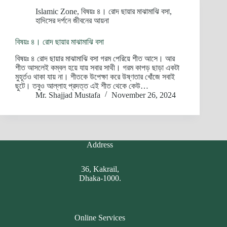
Islamic Zone
,
বিষয়ঃ ৪। রোদ ছায়ার মাঝামাঝি বসা
,
হাদিসের দর্পনে জীবনের আয়না
বিষয়ঃ ৪। রোদ ছায়ার মাঝামাঝি বসা
বিষয়ঃ ৪ রোদ ছায়ার মাঝামাঝি বসা গরম পেরিয়ে শীত আসে। আর
শীত আসলেই কম্বল হয়ে যায় সবার সাথী। গরম কাপড় ছাড়া একটা
মুহূর্তও থাকা যায় না। শীতকে উপেক্ষা করে উষ্ণতার খোঁজে সবাই
ছুটে। তবুও আল্লাহ প্রদত্ত এই শীত থেকে কেউ…
Mr. Shajjad Mustafa
November 26, 2024
Address
36, Kakrail,
Dhaka-1000.
Online Services