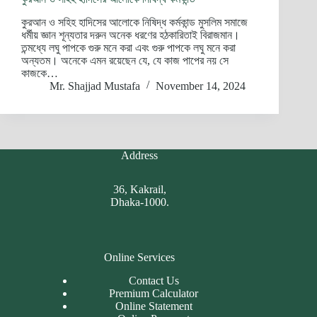
কুরআন ও সহিহ হাদিসের আলোকে নিষিদ্ধ কর্মকান্ড মুসলিম সমাজে
ধর্মীয় জ্ঞান শূন্যতার দরুন অনেক ধরণের হঠকারিতাই বিরাজমান।
তন্মধ্যে লঘু পাপকে গুরু মনে করা এবং গুরু পাপকে লঘু মনে করা
অন্যতম। অনেকে এমন রয়েছেন যে, যে কাজ পাপের নয় সে
কাজকে…
Mr. Shajjad Mustafa
November 14, 2024
Address
36, Kakrail,
Dhaka-1000.
Online Services
Contact Us
Premium Calculator
Online Statement