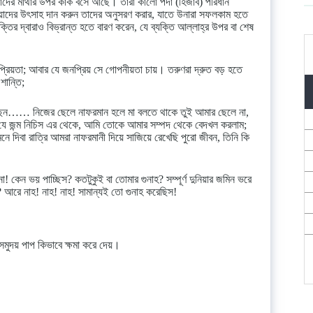
দের মাথার উপর কাক বসে আছে। তারা কালো পর্দা (হিজাব) পরিধান
াদের উৎসাহ দান করুন তাদের অনুসরণ করার, যাতে উনারা সফলকাম হতে
র দ্বারাও বিভ্রান্ত হতে বারণ করেন, যে ব্যক্তি আল্লাহ্‌র উপর বা শেষ
প্রিয়তা; আবার যে জনপ্রিয় সে গোপনীয়তা চায়। তরুণরা দ্রুত বড় হতে
শান্তি;
বলছেন…… নিজের ছেলে নাফরমান হলে মা বলতে থাকে তুই আমার ছেলে না,
, যে জন্ম নিচিস এর থেকে, আমি তোকে আমার সম্পদ থেকে বেদখল করলাম;
 দিবা রাত্রি আমরা নাফরমানী দিয়ে সাজিয়ে রেখেছি পুরো জীবন, তিনি কি
না! কেন ভয় পাচ্ছিস? কতটুকুই বা তোমার গুনাহ? সম্পূর্ণ দুনিয়ার জমিন ভরে
 আরে নাহ! নাহ! নাহ! সামান্যই তো গুনাহ করেছিস!
ুদয় পাপ কিভাবে ক্ষমা করে দেয়।