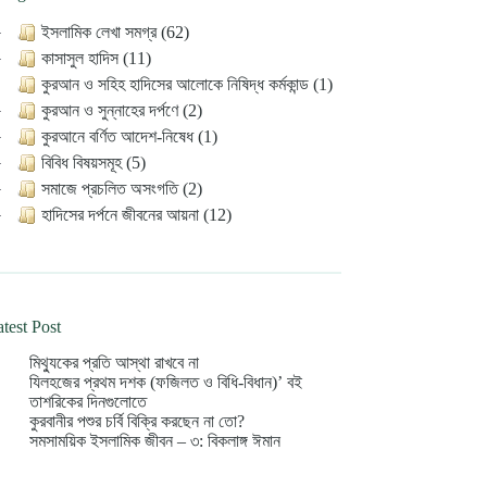
ইসলামিক লেখা সমগ্র (62)
কাসাসুল হাদিস (11)
কুরআন ও সহিহ হাদিসের আলোকে নিষিদ্ধ কর্মকান্ড (1)
কুরআন ও সুন্নাহের দর্পণে (2)
কুরআনে বর্ণিত আদেশ-নিষেধ (1)
বিবিধ বিষয়সমূহ (5)
সমাজে প্রচলিত অসংগতি (2)
হাদিসের দর্পনে জীবনের আয়না (12)
test Post
মিথ্যুকের প্রতি আস্থা রাখবে না
যিলহজের প্রথম দশক (ফজিলত ও বিধি-বিধান)’ বই
তাশরিকের দিনগুলোতে
কুরবানীর পশুর চর্বি বিক্রি করছেন না তো?
সমসাময়িক ইসলামিক জীবন – ৩: বিকলাঙ্গ ঈমান