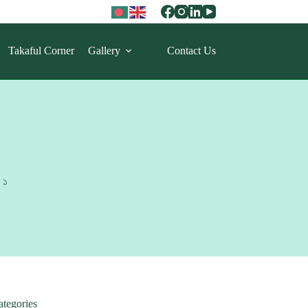
Takaful Corner
Gallery
Contact Us
 ১
ategories