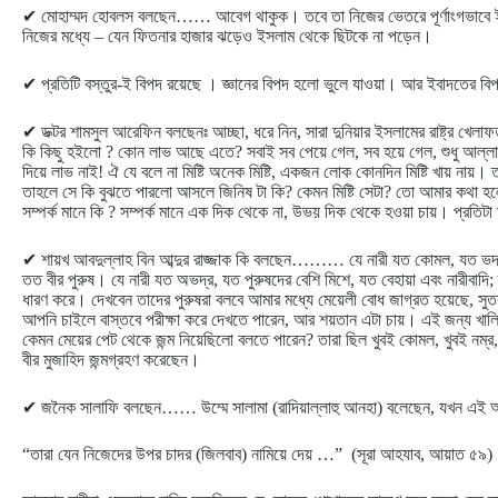
✔ মোহাম্মদ হোবলস বলছেন…… আবেগ থাকুক। তবে তা নিজের ভেতরে পূর্ণাংগভাবে ইসল
নিজের মধ্যে – যেন ফিতনার হাজার ঝড়েও ইসলাম থেকে ছিটকে না পড়েন।
✔ প্রতিটি বস্তুর-ই বিপদ রয়েছে । জ্ঞানের বিপদ হলো ভুলে যাওয়া। আর ইবাদতের 
✔ ডক্টর শামসুল আরেফিন বলছেনঃ আচ্ছা, ধরে নিন, সারা দুনিয়ার ইসলামের রাষ্ট্র খেলা
কি কিছু হইলো ? কোন লাভ আছে এতে? সবাই সব পেয়ে গেল, সব হয়ে গেল, শুধু আল্লাহ্‌র
দিয়ে লাভ নাই! ঐ যে বলে না মিষ্টি অনেক মিষ্টি, একজন লোক কোনদিন মিষ্টি খায় নায়। ত 
তাহলে সে কি বুঝতে পারলো আসলে জিনিষ টা কি? কেমন মিষ্টি সেটা? তো আমার কথা হলো
সম্পর্ক মানে কি ? সম্পর্ক মানে এক দিক থেকে না, উভয় দিক থেকে হওয়া চায়। প্রতিট
✔ শায়খ আবদুল্লাহ বিন আব্দুর রাজ্জাক কি বলছেন……… যে নারী যত কোমল, যত ভদ্র, 
তত বীর পুরুষ। যে নারী যত অভদ্র, যত পুরুষদের বেশি মিশে, যত বেহায়া এবং নারীবাদি;
ধারণ করে। দেখবেন তাদের পুরুষরা বলবে আমার মধ্যে মেয়েলী বোধ জাগ্রত হয়েছে, সুত
আপনি চাইলে বাস্তবে পরীক্ষা করে দেখতে পারেন, আর শয়তান এটা চায়। এই জন্য খালিদ ব
কেমন মেয়ের পেট থেকে জন্ম নিয়েছিলো বলতে পারেন? তারা ছিল খুবই কোমল, খুবই নম্র, 
বীর মুজাহিদ জন্মগ্রহণ করেছেন।
✔ জনৈক সালাফি বলছেন…… উম্মে সালামা (রাদিয়াল্লাহু আনহা) বলেছেন, যখন এই 
“তারা যেন নিজেদের উপর চাদর (জিলবাব) নামিয়ে দেয় …” (সূরা আহযাব, আয়াত ৫৯)