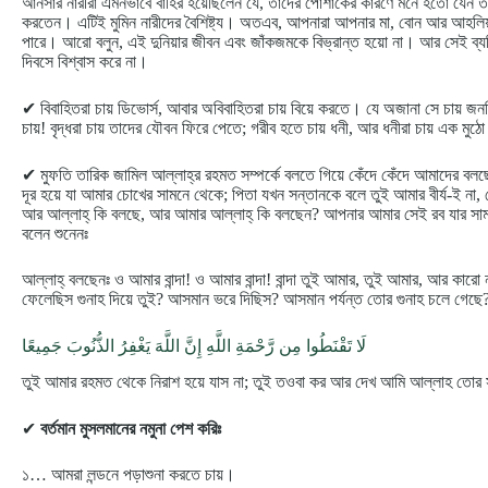
আনসার নারীরা এমনভাবে বাহির হয়েছিলেন যে, তাদের পোশাকের কারণে মনে হতো যেন তা
করতেন। এটিই মুমিন নারীদের বৈশিষ্ট্য। অতএব, আপনারা আপনার মা, বোন আর আহলিয়
পারে। আরো বলুন, এই দুনিয়ার জীবন এবং জাঁকজমকে বিভ্রান্ত হয়ো না। আর সেই ব্যক্তি
দিবসে বিশ্বাস করে না।
✔ বিবাহিতরা চায় ডিভোর্স, আবার অবিবাহিতরা চায় বিয়ে করতে। যে অজানা সে চায় জন
চায়! বৃদ্ধরা চায় তাদের যৌবন ফিরে পেতে; গরীব হতে চায় ধনী, আর ধনীরা চায় এক মুঠো 
✔ মুফতি তারিক জামিল আল্লাহ্‌র রহমত সম্পর্কে বলতে গিয়ে কেঁদে কেঁদে আমাদের 
দূর হয়ে যা আমার চোখের সামনে থেকে; পিতা যখন সন্তানকে বলে তুই আমার বীর্য-ই না
আর আল্লাহ্‌ কি বলছে, আর আমার আল্লাহ্‌ কি বলছেন? আপনার আমার সেই রব যার সামনে
বলেন শুনেনঃ
আল্লাহ্‌ বলছেনঃ ও আমার বান্দা! ও আমার বান্দা! বান্দা তুই আমার, তুই আমার, আর কারো 
ফেলেছিস গুনাহ দিয়ে তুই? আসমান ভরে দিছিস? আসমান পর্যন্ত তোর গুনাহ চলে গেছে?
لَا تَقْنَطُوا مِن رَّحْمَةِ اللَّهِ إِنَّ اللَّهَ يَغْفِرُ الذُّنُوبَ جَمِيعًا
তুই আমার রহমত থেকে নিরাশ হয়ে যাস না; তুই তওবা কর আর দেখ আমি আল্লাহ তোর সম
✔
বর্তমান মুসলমানের নমুনা পেশ করিঃ
১… আমরা লন্ডনে পড়াশুনা করতে চায়।