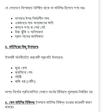
যে লেনদেনে নিম্মোক্ত বৈশিষ্ট্য থাকে তা মাইসির হিসেবে গণ্য হয়ঃ
ভাগ্যরে উপর নির্ভরশীল লাভ
একজনরে লাভ অন্যজনের ক্ষতি
বাস্তব পণ্য বা সেবা নেই
উচ্চ ঝুঁকি ও অনিশ্চয়তা
দ্রুত লাভের মানসিকতা
৪. মাইসিরের কিছু উদাহরণঃ
ইসলামী র্অথনীততিে কয়কেটি প্রচলতি উদাহরণঃ
জুয়া খেলা
ক্যাসিনো গেম
লটারী
বাজি ধরা (বেটিং)
ভাগ্য নির্ভোর প্রতিযোগিতা যেখানে অর্থের বিনিয়মে পুরস্কার নির্ধারিত হয়
৫. কেন মাইসির নিষিদ্ধঃ
ইসলামে মাইসির নিষিদ্ধ হওয়ার কয়েকটি কারণ
রয়েছেঃ