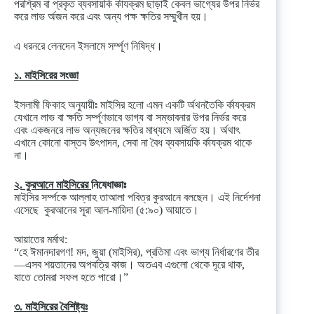
পরশ্রিম বা প্রকৃত ব্যবসায়কি র্কাযক্রম ছাড়াই কেবল ভাগ্যের উপর নির্ভর
করে লাভ র্অজন করে এবং অন্য পক্ষ ক্ষতির সম্মুখীন হয়।
এ ধরনরে লেনদেন ইসলামে সর্ম্পূণ নিষিদ্ধ।
১. মাইসিরের সংজ্ঞা
ইসলামী ফিকাহ অনুযায়ীঃ মাইসির হলো এমন একটি র্অথনতৈকি র্কাযক্রম
যেখানে লাভ বা ক্ষতি সর্ম্পূণভাবে ভাগ্য বা সম্ভাবনার উপর নির্ভর করে
এবং একজনরে লাভ অন্যজনের ক্ষতির মাধ্যমে অর্জিত হয়। র্অথাৎ
এখানে কোনো বাস্তব উৎপাদন, সেবা না বৈধ ব্যবসায়কি র্কাযক্রম থাকে
না।
২. কুরআনে মাইসিরের
নিষেধাজ্ঞাঃ
মাইসির সর্ম্পকে আল্লাহ তাআলা পবিত্র কুরআনে বলছেন। এই নির্দেশনা
এসেছে কুরআনের সূরা আল-মায়িদা (৫:৯০) আয়াতে।
আয়াতের মর্মাথ:
“হে ঈমানদারগণ! মদ, জুয়া (মাইসির), প্রতিমা এবং ভাগ্য নির্ধারণের তীর
—এসব শয়তানের অপবত্রি কাজ। অতএব এগুলো থেকে দূরে থাক,
যাতে তোমরা সফল হতে পারো।”
৩. মাইসিরের বৈশিষ্ট্যঃ