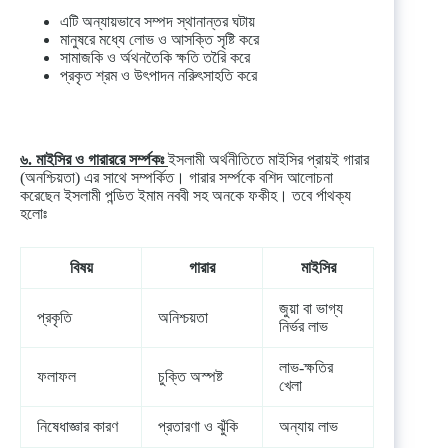
এটি অন্যায়ভাবে সম্পদ স্থানান্তর ঘটায়
মানুষরে মধ্যে লোভ ও আসক্তি সৃষ্টি করে
সামাজকি ও র্অথনতৈকি ক্ষতি তরৈি করে
প্রকৃত শ্রম ও উৎপাদন নরিুৎসাহতি করে
৬. মাইসির ও গারাররে সর্ম্পকঃ
ইসলামী অর্থনীতিতে মাইসির প্রায়ই গারার
(অনশ্চিয়তা) এর সাথে সম্পর্কিত। গারার সর্ম্পকে বশিদ আলোচনা
করেছেন ইসলামী পন্ডিত ইমাম নববী সহ অনকে ফকীহ। তবে র্পাথক্য
হলোঃ
বিষয়
গারার
মাইসির
জুয়া বা ভাগ্য
প্রকৃতি
অনিশ্চয়তা
নির্ভর লাভ
লাভ-ক্ষতির
ফলাফল
চুক্তি অস্পষ্ট
খেলা
নিষেধাজ্ঞার কারণ
প্রতারণা ও ঝুঁকি
অন্যায় লাভ