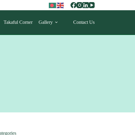
Takaful Corner
Gallery
Contact Us
ategories