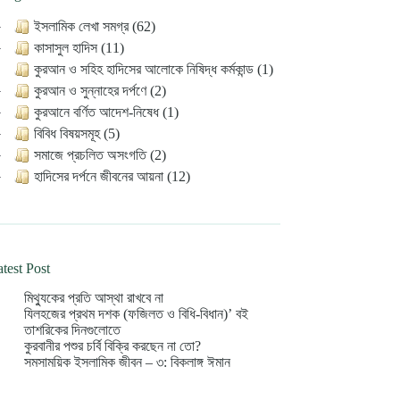
ইসলামিক লেখা সমগ্র (62)
কাসাসুল হাদিস (11)
কুরআন ও সহিহ হাদিসের আলোকে নিষিদ্ধ কর্মকান্ড (1)
কুরআন ও সুন্নাহের দর্পণে (2)
কুরআনে বর্ণিত আদেশ-নিষেধ (1)
বিবিধ বিষয়সমূহ (5)
সমাজে প্রচলিত অসংগতি (2)
হাদিসের দর্পনে জীবনের আয়না (12)
test Post
মিথ্যুকের প্রতি আস্থা রাখবে না
যিলহজের প্রথম দশক (ফজিলত ও বিধি-বিধান)’ বই
তাশরিকের দিনগুলোতে
কুরবানীর পশুর চর্বি বিক্রি করছেন না তো?
সমসাময়িক ইসলামিক জীবন – ৩: বিকলাঙ্গ ঈমান