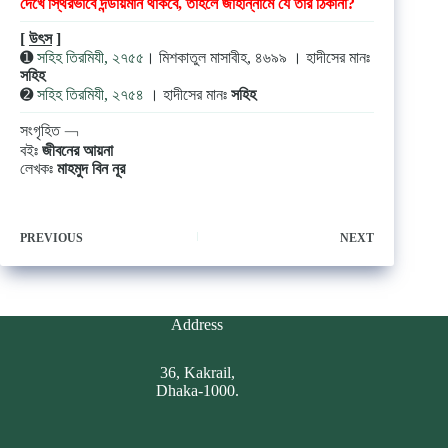
দেখে স্থিরভাবে দন্ডায়মান থাকবে, তাহলে জাহান্নামে যে তার ঠিকানা?
[
উৎস
]
➊
সহিহ তিরমিযী, ২৭৫৫
। মিশকাতুল মাসাবীহ, ৪৬৯৯ । হাদীসের মানঃ
সহিহ
➋
সহিহ তিরমিযী, ২৭৫৪
। হাদীসের মানঃ
সহিহ
সংগৃহিত ﹁
বইঃ
জীবনের আয়না
লেখকঃ
মাহমুদ বিন নূর
PREVIOUS
NEXT
Address
36, Kakrail,
Dhaka-1000.