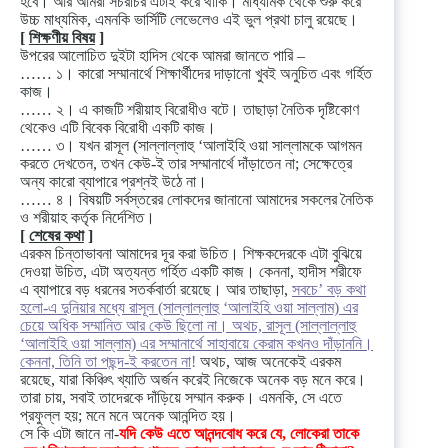
হবে। আর আমরা সচরাচর এটাই করে থাকি। মাধ্যমিক থেকে শুরু করে
উচ্চ মাধ্যমিক, এমনকি ভার্সিটি লেভেলেও এই ভুল প্রথা চালু রয়েছে।
[
শিক্ষণীয় বিষয়
]
উপরের আলোচিত দুইটা হাদিস থেকে আমরা জানতে পারি –
…… ১। কারো সম্মানার্থে শিক্ষার্থীদের দাড়ানো খুবই অনুচিত এবং গর্হিত
কাজ।
…… ২। এ কাজটি শরীয়াহ বিরোধীও বটে। তাছাড়া নৈতিক দৃষ্টিকোণ
থেকেও এটি বিবেক বিরোধী একটি কাজ।
…… ৩। যখন রাসূল (সাল্লাল্লাহু ‘আলাইহি ওয়া সাল্লামকে আগমন
করতে দেখতেন, তখন কেউ-ই তার সম্মানার্থে দাঁড়াতেন না; সেক্ষেত্রে
অন্য কারো ব্যাপারে প্রশ্নই উঠে না।
…… ৪। বিষয়টি সর্বস্তরের লোকদের জানানো আমাদের সকলের নৈতিক
ও শরীয়াহ কর্তৃক নির্দেশিত।
[
শেষের কথা
]
এরকম চিন্তাভাবনা আমাদের দূর করা উচিত। শিক্ষকদেরকে এটা বুঝিয়ে
দেওয়া উচিত, এটা অত্যন্ত গর্হিত একটি কাজ। কেননা, হাদীস শরীফে
এ ব্যাপারে বড় ধরনের সতর্কবার্তা রয়েছে। আর তাছাড়া,
সবচে’ বড় কথা
হলো-এ দুনিয়ার মধ্যে রাসূল (সাল্লাল্লাহু ‘আলাইহি ওয়া সাল্লাম) এর
চেয়ে অধিক সম্মানিত আর কেউ ছিলো না। অথচ, রাসূল (সাল্লাল্লাহু
‘আলাইহি ওয়া সাল্লাম) এর সম্মানার্থে সাহাবায়ে কেরাম কখনও দাঁড়াননি।
কেননা, তিনি তা পছন্দ-ই করতেন না
!
অথচ, আজ অনেকেই এরকম
রয়েছে, যারা কিঞ্চিৎ খ্যাতি অর্জন করেই নিজেকে অনেক বড় মনে করে।
তারা চায়, সবাই তাদেরকে দাঁড়িয়ে সম্মান করুক। এমনকি, সে এতে
প্রফুল্ল হয়; মনে মনে অনেক আনন্দিত হয়।
সে কি এটা জানে না-
যদি কেউ এতে আনন্দবোধ করে যে, লোকেরা তাকে