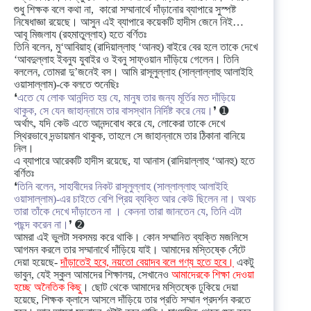
শুধু শিক্ষক বলে কথা না, কারো সম্মানার্থে দাঁড়ানোর ব্যাপারে সুস্পষ্ট
নিষেধাজ্ঞা রয়েছে। আসুন এই ব্যাপারে কয়েকটি হাদীস জেনে নিই…
আবূ মিজলায (রহমাতুল্লাহ) হতে বর্ণিতঃ
তিনি বলেন, মু‘আবিয়াহ্‌ (রাদিয়াল্লাহু ‘আনহু) বাইরে বের হলে তাকে দেখে
‘আবদুল্লাহ ইবনুয যুবাইর ও ইবনু সাফ্‌ওয়ান দাঁড়িয়ে গেলেন। তিনি
বললেন, তোমরা দু’জনেই বস। আমি রাসূলুল্লাহ (সাল্লাল্লাহু আলাইহি
ওয়াসাল্লাম)-কে বলতে শুনেছিঃ
❛
এতে যে লোক আনন্দিত হয় যে, মানুষ তার জন্য মূর্তির মত দাঁড়িয়ে
থাকুক, সে যেন জাহান্নামে তার বাসস্থান নির্দিষ্ট করে নেয়।
❜ ➊
অর্থাৎ, যদি কেউ এতে আনন্দবোধ করে যে, লোকেরা তাকে দেখে
স্থিরভাবে দন্ডায়মান থাকুক, তাহলে সে জাহান্নামে তার ঠিকানা বানিয়ে
নিল।
এ ব্যাপারে আরেকটি হাদীস রয়েছে, যা আনাস (রাদিয়াল্লাহু ‘আনহু) হতে
বর্ণিতঃ
❛
তিনি বলেন, সাহাবীদের নিকট রাসূলুল্লাহ (সাল্লাল্লাহু আলাইহি
ওয়াসাল্লাম)-এর চাইতে বেশি প্রিয় ব্যক্তি আর কেউ ছিলেন না। অথচ
তারা তাঁকে দেখে দাঁড়াতেন না । কেননা তারা জানতেন যে, তিনি এটা
পছন্দ করেন না।
❜ ➋
আমরা এই ভুলটা সবসময় করে থাকি। কোন সম্মানিত ব্যক্তি মজলিসে
আগমন করলে তার সম্মানার্থে দাঁড়িয়ে যাই। আমাদের মস্তিষ্কে সেঁটে
দেয়া হয়েছে-
দাঁড়াতেই হবে, নয়তো বেয়াদব বলে গণ্য হতে হবে।
একটু
ভাবুন, যেই স্কুল আমাদের শিক্ষালয়, সেখানেও
আমাদেরকে শিক্ষা দেওয়া
হচ্ছে অনৈতিক কিছু
। ছোট থেকে আমাদের মস্তিষ্কে ঢুকিয়ে দেয়া
হয়েছে, শিক্ষক ক্লাসে আসলে দাঁড়িয়ে তার প্রতি সম্মান প্রদর্শন করতে