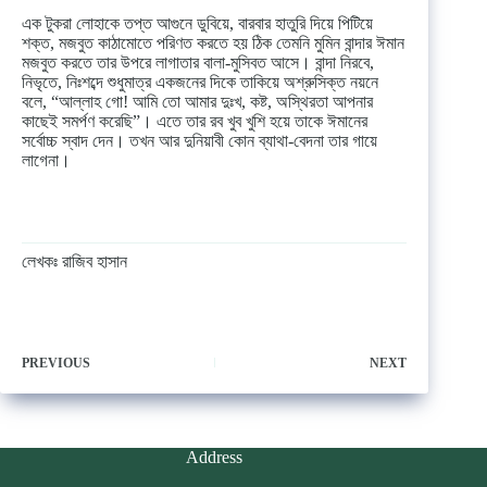
এক টুকরা লোহাকে তপ্ত আগুনে ডুবিয়ে, বারবার হাতুরি দিয়ে পিটিয়ে
শক্ত, মজবুত কাঠামোতে পরিণত করতে হয় ঠিক তেমনি মুমিন বান্দার ঈমান
মজবুত করতে তার উপরে লাগাতার বালা-মুসিবত আসে। বান্দা নিরবে,
নিভৃতে, নিঃশব্দে শুধুমাত্র একজনের দিকে তাকিয়ে অশ্রুসিক্ত নয়নে
বলে, “আল্লাহ গো! আমি তো আমার দুঃখ, কষ্ট, অস্থিরতা আপনার
কাছেই সমর্পণ করেছি”। এতে তার রব খুব খুশি হয়ে তাকে ঈমানের
সর্বোচ্চ স্বাদ দেন। তখন আর দুনিয়াবী কোন ব্যাথা-বেদনা তার গায়ে
লাগেনা।
লেখকঃ রাজিব হাসান
PREVIOUS
NEXT
Address