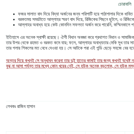
চোরাবালি
ফজর সালাত বাদ দিয়ে বিদ্যা অর্জনের জন্য পরিপাটি হয়ে পাঠাশালার দিকে ধাব
বরকতময় সময়টাতে আল্লাহর স্মরণ বাদ দিয়ে, রিজিকের পিছনে ছুটলে, ও রি
আল্লাহর অবাধ্য হয়ে কেউ কোনদিন সফলতা অর্জন করে পারেনি, কস্মিনকালে 
ইতিহাসে এর অনেক স্বাক্ষী রয়েছে। ঐশী বিধান অবজ্ঞা করে প্রথাগত বিধান ও সামাজিক 
তার উপর থেকে রহমত ও বরকত কমে যায়; ফলে, আল্লাহর অবাধ্যতার মেকি সুখ তার স
তার গলায় শিকলের মত বেধে দেওয়া হয়। সে আটকে পরা এই গন্ডি ছেড়ে সহজে বের হতে 
অন্তর দিয়ে কখনই সে অনুধাবন করেনা তার দুই হাতের কামাই তার জন্য কখনই যথেষ্ট ন
বুঝ না আসা পর্যন্ত তার মধ্যে কোন খয়ের নেই, সে হউক অনেক বড়লোক, সে হউক মস্তব
লেখকঃ রাজিব হাসান