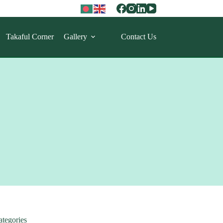
Takaful Corner
Gallery
Contact Us
ategories