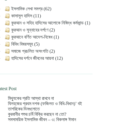
ইসলামিক লেখা সমগ্র (62)
কাসাসুল হাদিস (11)
কুরআন ও সহিহ হাদিসের আলোকে নিষিদ্ধ কর্মকান্ড (1)
কুরআন ও সুন্নাহের দর্পণে (2)
কুরআনে বর্ণিত আদেশ-নিষেধ (1)
বিবিধ বিষয়সমূহ (5)
সমাজে প্রচলিত অসংগতি (2)
হাদিসের দর্পনে জীবনের আয়না (12)
test Post
মিথ্যুকের প্রতি আস্থা রাখবে না
যিলহজের প্রথম দশক (ফজিলত ও বিধি-বিধান)’ বই
তাশরিকের দিনগুলোতে
কুরবানীর পশুর চর্বি বিক্রি করছেন না তো?
সমসাময়িক ইসলামিক জীবন – ৩: বিকলাঙ্গ ঈমান