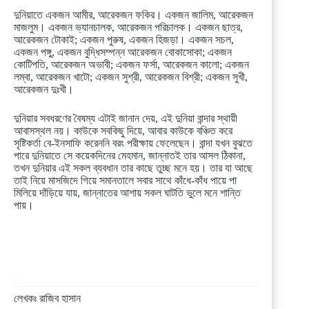
দুনিয়াতে একজন আমীর, আরেকজন ফকির। একজন জালিম, আরেকজন
মাজলুম। একজন ভ্যানচালক, আরেকজন পরিচালক। একজন ছাত্র,
আরেকজন টোকাই; একজন পুরুষ, একজন হিজড়া। একজন সচল,
একজন পঙ্গু, একজন বুদ্ধিসম্পন্ন আরেকজন বোকাসোকা; একজন
কোটিপতি, আরেকজন অভাবী; একজন ফর্সা, আরেকজন কালো; একজন
লম্বা, আরেকজন খাটো; একজন সুশ্রী, আরেকজন বিশ্রী; একজন সুখী,
আরেকজন দুঃখী।
দুনিয়ার সবধরণের বৈষম্য এটাই জানান দেয়, এই দুনিয়া বান্দার স্থায়ী
আবাসস্থল নয়। কাউকে সবকিছু দিয়ে, আবার কাউকে বঞ্চিত করে
সৃষ্টিকর্তা বে-ইনসাফি করেননি বরং পরীক্ষায় ফেলেছেন। বান্দা যখন বুঝতে
পারে দুনিয়াতে সে কয়েকদিনের মেহমান, জান্নাতই তার আসল ঠিকানা,
তখন দুনিয়ার এই সকল ব্যবধান তার কাছে তুচ্ছ মনে হয়। তার যা আছে
তাই নিয়ে মাসজিদে গিয়ে সমানতালে সবার সাথে কাঁধে-কাঁধ পায়ে পা
মিলিয়ে দাঁড়িয়ে যায়, জান্নাতের আশায় সকল ঘাটতি ভুলে মনে শান্তি
পায়।
লেখকঃ রাজিব হাসান