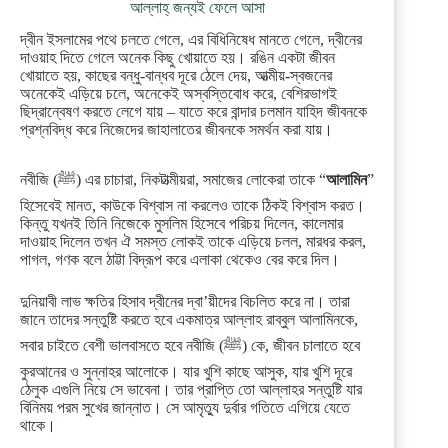
আল্লাহ্ জন্যই ফেলে আসা
দ্বীন ইসলামের পথে চলতে গেলে, এর বিধিনিষেধ মানতে গেলে, দ্বীনের
দাওয়াহ দিতে গেলে অনেক কিছু খোয়াতে হয়। রঙিন একটা জীবন
খোয়াতে হয়, কাছের বন্ধু-বান্ধব দূরে ঠেলে দেয়, আত্মীয়-স্বজনের
অনেকেই এড়িয়ে চলে, অনেকেই অস্বস্তিবোধ করে, বেশিরভাগই
ছিদ্রান্বেষণ করতে লেগে যায় – যাতে করে বান্দার চলমান যাহিদ জীবনকে
প্রশ্নবিদ্ধ করে নিজেদের জাহালাতের জীবনকে সমর্থন করা যায়।
নবীজি (ﷺ) এর চাচারা, নিকটাত্মীয়রা, সমাজের লোকেরা তাকে “
আলামিন
”
হিসেবেই মানত, কাউকে বিশ্বাস না করলেও তাকে ঠিকই বিশ্বাস করত।
কিন্তু যখনই তিনি নিজেকে মুসলিম হিসেবে পরিচয় দিলেন, কালেমার
দাওয়াহ দিলেন তখন ঐ সমস্ত লোকই তাকে এড়িয়ে চলল, মারধর করল,
পাগল, গণক বলে ঠাট্টা বিদ্রূপ করে এলাকা থেকেও বের করে দিল।
দুনিয়াবী লাভ ক্ষতির হিসাব দ্বীনের দ্বা’য়ীদের বিচলিত করে না। তারা
জানে তাদের সন্তুষ্টি করতে হবে একমাত্র আল্লাহ রাব্বুল আলামিনকে,
সবার চাইতে বেশী ভালবাসতে হবে নবীজি (ﷺ) কে, জীবন চালাতে হবে
কুরআনের ও সুন্নাহর আলোকে। যার খুশি কাছে আসুক, যার খুশি দূরে
ঠেলুক এগুলি নিয়ে সে ভাবেনা। তার প্রাপ্তি তো আল্লাহর সন্তুষ্টি যার
বিনিময় পরম সুখের জান্নাত। সে আমৃত্যু দুর্বার গতিতে এগিয়ে যেতে
থাকে।