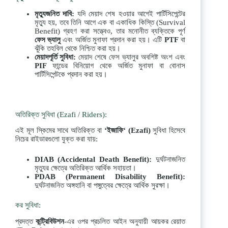
মৃত্যুজনিত
দাবি
:
যদি মেয়াদ শেষ হওয়ার আগেই পার্টিসিপেন্টের
মৃত্যু হয়, তবে তিনি আগে এক বা একাধিক কিস্তি (Survival
Benefit) গ্রহণ করা সত্ত্বেও, তার মনোনীত ব্যক্তিকে পূর্ণ
ফেস
ভ্যালু
এবং অর্জিত মুনাফা প্রদান করা হয়। এটি
PTF
বা
ঝুঁকি তহবিল থেকে নিশ্চিত করা হয়।
মেয়াদপূর্তি
সুবিধা
:
মেয়াদ শেষে ফেস ভ্যালুর অবশিষ্ট অংশ এবং
PIF
ফান্ডের বিনিয়োগ থেকে অর্জিত মুনাফা বা বোনাস
পার্টিসিপেন্টকে প্রদান করা হয়।
অতিরিক্ত সুবিধা (Ezafi / Riders):
এই মূল স্কিমের সাথে অতিরিক্ত বা
‘
ইজাফি
‘ (Ezafi)
সুবিধা হিসেবে
নিচের রাইডারগুলো যুক্ত করা যায়:
DIAB (Accidental Death Benefit):
দুর্ঘটনাজনিত
মৃত্যুর ক্ষেত্রে অতিরিক্ত আর্থিক সহায়তা।
PDAB (Permanent Disability Benefit):
দুর্ঘটনাজনিত অঙ্গহানি বা পঙ্গুত্বের ক্ষেত্রে আর্থিক সুরক্ষা।
কর সুবিধা:
প্রদত্ত
কন্ট্রিবিউশন
-এর ওপর প্রচলিত আইন অনুযায়ী আয়কর রেয়াত