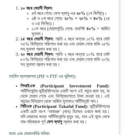
১০
বছর
মেয়াদী
স্কিম
:
৪র্থ বছর শেষে: ফেস ভ্যালু-এর
২০
%
(১ম কিস্তি)।
৬ষ্ঠ ও ৮ম বছর শেষে:
২০
% +
২০
% =
৪০
%
(২য়
ও ৩য় কিস্তি)।
১০ম বছর (মেয়াদপূর্তি) শেষে: অবশিষ্ট
৪০
%
+ অর্জিত
মুনাফা।
১৫
বছর
মেয়াদী
স্কিম
:
প্রতি ২ বছর অন্তর ১৫% হারে মোট
৭৫% কিস্তিতে পরিশোধ করা হয় এবং মেয়াদ শেষে বাকি ২৫%
সহ মুনাফা প্রদান করা হয়।
২০
বছর
মেয়াদী
স্কিম
:
প্রতি ২ বছর অন্তর ১০% হারে মোট
৮০% কিস্তিতে পরিশোধ করা হয় এবং মেয়াদ শেষে বাকি ২০%
সহ মুনাফা প্রদান করা হয়।
তহবিল ব্যবস্থাপনা (PIF ও PTF এর ভূমিকা):
পিআইএফ
(Participant Investment Fund):
পার্টিসিপেন্টের কন্ট্রিবিউশনের একটি অংশ এই ফান্ডে জমা হয়, যা
থেকে মেয়াদ শেষে এবং কিস্তিগুলোতে টাকা দেওয়া হয়। এই
ফান্ডের বিনিয়োগ থেকে অর্জিত মুনাফাও পার্টিসিপেন্ট পান।
পিটিএফ
(Participant Takaful Fund):
কন্ট্রিবিউশনের
একটি ছোট অংশ ‘তাবাররু’ (দান) হিসেবে এখানে জমা হয়।
যদি মেয়াদের মধ্যে পার্টিসিপেন্টের মৃত্যু হয়, তবে এই ফান্ড থেকে
তার পরিবারকে পূর্ণ
ফেস
ভ্যালু
প্রদান করা হয়।
মৃত্যু এবং মেয়াদপূর্তির সুবিধা: