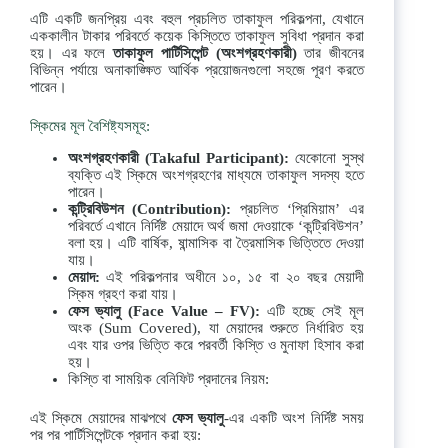
এটি একটি জনপ্রিয় এবং বহুল প্রচলিত তাকাফুল পরিকল্পনা, যেখানে
এককালীন টাকার পরিবর্তে কয়েক কিস্তিতে তাকাফুল সুবিধা প্রদান করা
হয়। এর ফলে
তাকাফুল
পার্টিসিপেন্ট
(
অংশগ্রহণকারী
)
তার জীবনের
বিভিন্ন পর্যায়ে অনাকাঙ্ক্ষিত আর্থিক প্রয়োজনগুলো সহজে পূরণ করতে
পারেন।
স্কিমের মূল বৈশিষ্ট্যসমূহ:
অংশগ্রহণকারী
(Takaful Participant):
যেকোনো সুস্থ
ব্যক্তি এই স্কিমে অংশগ্রহণের মাধ্যমে তাকাফুল সদস্য হতে
পারেন।
কন্ট্রিবিউশন
(Contribution):
প্রচলিত ‘প্রিমিয়াম’ এর
পরিবর্তে এখানে নির্দিষ্ট মেয়াদে অর্থ জমা দেওয়াকে ‘কন্ট্রিবিউশন’
বলা হয়। এটি বার্ষিক, ষান্মাসিক বা ত্রৈমাসিক ভিত্তিতে দেওয়া
যায়।
মেয়াদ
:
এই পরিকল্পনার অধীনে ১০, ১৫ বা ২০ বছর মেয়াদী
স্কিম গ্রহণ করা যায়।
ফেস
ভ্যালু
(Face Value – FV):
এটি হচ্ছে সেই মূল
অংক (Sum Covered), যা মেয়াদের শুরুতে নির্ধারিত হয়
এবং যার ওপর ভিত্তি করে পরবর্তী কিস্তি ও মুনাফা হিসাব করা
হয়।
কিস্তি বা সাময়িক বেনিফিট প্রদানের নিয়ম:
এই স্কিমে মেয়াদের মাঝপথে
ফেস
ভ্যালু
-এর একটি অংশ নির্দিষ্ট সময়
পর পর পার্টিসিপেন্টকে প্রদান করা হয়: