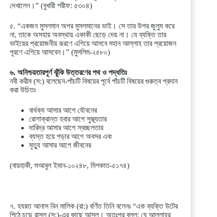
দেখালেন।” (বুখারী শরীফ: ৫৩০৪)
৫. “একজন মুসলমান অপর মুসলমানের ভাই। সে তার উপর জুলুম করে
না, তাকে অসহায় অবস্থায় একাকী ছেড়ে দেয় না। যে ব্যক্তি তার
ভাইয়ের প্রয়োজনীয় রূরণে এগিয়ে আসবে মহান আল্লাহ তার প্রয়োজন
পূরণে এগিয়ে আসবেন।” (মুসলিম-২৫৮০)
৬. অনিশ্চয়তারপূর্ণ ঝুঁকি উত্তরণের পথ ও পদ্ধতিঃ
নবী করীম (স:) বলেছেন-পাঁচটি বিষয়ের পূর্বে পাঁচটি বিষয়ের গুরুত্ব প্রদান
করা উচিতঃ
বার্ধক্য আসার আগে যৌবনের
রোগাক্রান্ত হবার আগে সুস্থ্যতার
দারিদ্র আসার আগে স্বচ্ছলতার
ব্যস্ত হয়ে পড়ার আগে অবসর এবং
মৃত্যু আসার আগে জীবনের
(বায়হাকী, শুআবুল ইমান-১০২৪৮, মিশকাত-৫১৭৪)
৭. হযরত আনাস বিন মালিক (রা:) বর্ণিত তিনি বলেনঃ “এক ব্যক্তি উটের
পিঠে চড়ে রাসূল (স:)-এর কাছে আসল। অতঃপর বলল: যে আল্লাহর