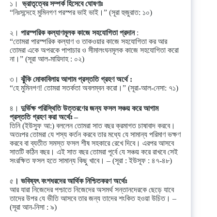
১।
ভ্রাতৃত্বের সম্পর্ক হিসেবে ঘোষণাঃ
“নিঃসন্দেহে মুমিনগণ পরস্পর ভাই ভাই।” (সূরা হুজুরাত: ১০)
২।
পারস্পরিক কল্যাণমূলক কাজে সহযোগিতা প্রদান
:
“তোমরা পারস্পরিক কল্যাণ ও তাকওয়ার কাজে সহযোগিতা কর আর
তোমরা একে অপরকে পাপাচার ও সীমালংঘনমূলক কাজে সহযোগিতা করো
না।” (সূরা আল-মায়িদাহ : ০২)
৩।
ঝুঁকি মোকাবিলায় আগাম প্রস্ততি গ্রহণ অর্থে :
“হে মুমিনগণ! তোমরা সতর্কতা অবলম্বন করো।” (সূরা-আল-নেসা: ৭১)
৪।
দুর্ভিক্ষ পরিস্থিতি উত্তরণের জন্য ফসল সঞ্চয় করে আগাম
প্রস্ততি
গ্রহণ করা অর্থেঃ –
তিনি (ইউসুফ আ:) বললেন তোমরা সাত বছর ক্রমাগত চাষাবাদ করবে।
অতঃপর তোমরা যে শস্য কর্তন করবে তার মধ্যে যে সামান্য পরিমাণ ভক্ষণ
করবে বা ব্যতীত সমস্ত ফসল শীষ সহকারে রেখে দিবে। এরপর আসবে
সাতটি কঠিন বছর। এই সাত বছর তোমরা পূর্বে যে সঞ্চয় করে রাখবে সেই
সংরক্ষিত ফসল হতে সামান্য কিছু খাবে। – (সূরা : ইউসূফ : ৪৭-৪৮)
৫
। ভবিষ্যৎ বংশধরদের আর্থিক নিশ্চিতকরণ অর্থেঃ
আর যারা নিজেদের পশ্চাতে নিজেদের অসমর্থ সন্তানদেরকে ছেড়ে যাবে
তাদের উপর যে ভীতি আসবে তার জন্য তাদের শংকিত হওয়া উচিত। –
(সূরা আন-নিসা : ৯)