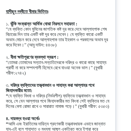
হাদীছুন নব্বীতে বীমার ভিত্তিঃ
১.
ঝুঁকি সংক্রান্ত আর্থিক বোঝা নিরসনে সহায়তা :
“যে ব্যক্তি কোন মুমিনের জাগতিক কষ্ট দূর করে দেবে আল্লাহপাক শেষ
বিচারের দিন তার একটি কষ্ট দূর করে দেবেন। যে ব্যক্তি কারো একটি
অভাব মোচন করে দেবে আল্লাহপাক তার ইহকাল ও পরকালের অভাব দূর
করে দিবেন।” (আবু দাউদ: ৪৪৩৮)
২.
বীমা ক্ষতিপূরণের ব্যবস্থা স্বরূপ :
“তোমরা তোমাদের সন্তান-সন্ততিদেরকে দরিদ্র ও কারো কাছে সাহায্য
প্রার্থী না করে সম্পদশালী হিসেবে রেখে যাওয়া অনেক ভাল।” (বুখারী
শরীফ:২৭৪২)
৩.
দরিদ্র ব্যক্তিদের তত্ত্বাবধান ও সাহায্য করা আল্লাহর পথে
জিহাদকারীর মতো:
“
যে ব্যক্তি বিধবা ও দরিদ্র (নির্ভরশীল) ব্যক্তির তত্ত্বাবধান ও সাহায্য
করে, সে যেন আল্লাহর পথে জিহাদকারীর মত কিংবা সেই ব্যক্তির মত যে
দিনের বেলা রোজা রাখে ও সারারাত নামাজ পড়ে।” (বুখারী শরীফ: ৫৩৫৩)
৪. দায়বদ্ধ হওয়া অর্থেঃ
“
আমি এবং ইয়াতিমের দায়িত্ব গ্রহণকারী তত্ত্বাবধায়ক এভাবে জান্নাত
যাব-এই বলে শাহাদাত ও মধ্যমা আঙ্গুল একত্রিত করে ইশারা করে