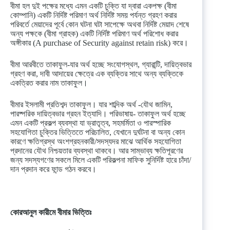
বীমা হল দুই পক্ষের মধ্যে এমন একটি চুক্তি যা দ্বারা একপক্ষ (বীমা
কোম্পানি) একটি নির্দিষ্ট পরিমাণ অর্থ নির্দিষ্ট সময় পর্যন্ত গ্রহণ করার
পরিবর্তে মেয়াদের পূর্বে কোন ঘটনা ঘটা সাপেক্ষে অথবা নির্দিষ্ট মেয়াদ শেষে
অন্য পক্ষকে (বীমা গ্রাহক) একটি নির্দিষ্ট পরিমাণ অর্থ পরিশোধ করার
অঙ্গীকার (A purchase of Security against retain risk) করে।
বীমা আরবীতে তাকাফুল-যার অর্থ হচ্ছে সংযোগস্থল, গ্যারান্টি, দায়িত্বভার
গ্রহণ করা, দাবী আদায়ের ক্ষেত্রে এক ব্যক্তির সাথে অন্য ব্যক্তিকে
একত্রিত করার নাম তাকাফুল।
বীমার ইসলামী প্রতিশব্দ তাকাফুল। যার শাব্দিক অর্থ -যৌথ জামিন,
পারষ্পরিক দায়িত্বভার গ্রহন ইত্যাদি। পরিভাষায়- তাকাফুল অর্থ হচ্ছে
এমন একটি প্রকল্প ব্যবস্থা যা ভ্রাতৃত্ব, সহমর্মিতা ও পারস্পারিক
সহযোগিতা চুক্তির ভিত্তিতে পরিচালিত, যেখানে দুর্ঘটনা বা অন্য কোন
কারণে ক্ষতিগ্রস্থ অংশগ্রহনকারী/সদস্যদর মাঝে আর্থিক সহযোগিতা
প্রদানের যৌথ নিশ্চয়তার ব্যবস্থা থাকবে। আর সাম্ভাব্য ক্ষতিপূরণের
জন্য সদস্যগণের সকলে মিলে একটি পরিকল্পনা মাফিক সুনির্দিষ্ট হারে চাঁদা/
দান প্রদান করে ফান্ড গঠন করবে।
কোরআনুল কারীমে বীমার ভিত্তিঃ