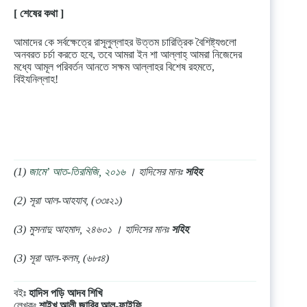
[ শেষের কথা ]
আমাদের কে সর্বক্ষেত্রে রাসূলুল্লাহর উত্তম চারিত্রিক বৈশিষ্ট্যগুলো
অনবরত চর্চা করতে হবে, তবে আমরা ইন শা আল্লাহ্‌ আমরা নিজেদের
মধ্যে আমূল পরিবর্তন আনতে সক্ষম আল্লাহর বিশেষ রহমতে,
বিইযনিল্লাহ!
(1)
জামে’ আত-তিরমিজি, ২০১৬
। হাদিসের মানঃ
সহিহ
(2) সূরা আল-আহযাব, (৩৩ঃ২১)
(3) মুসনাদু আহমাদ, ২৪৬০১ । হাদিসের মানঃ
সহিহ
(3) সূরা আল-কলম, (৬৮ঃ৪)
বইঃ
হাদিস পড়ি আদব শিখি
লেখকঃ
শাইখ আলী জাবির আল-ফাইফি