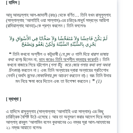
[ হাদিস ]
আবূ আবদুল্লাহ আল-জাদালী (রহঃ) থেকে বর্ণিত… তিনি যখন রাসূলুল্লাহ
(সাল্লাল্লাহু ‘আলাইহি ওয়া সাল্লাম)-এর চরিত্র-মাধুর্য সম্বন্ধে আয়িশা
(রাদিয়াল্লাহু আনহা)-কে প্রশ্ন করলেন। তিনি বললেনঃ
لَمْ يَكُنْ فَاحِشًا وَلاَ مُتَفَحِّشًا وَلاَ صَخَّابًا فِي الأَسْوَاقِ وَلاَ
يَجْزِي بِالسَّيِّئَةِ السَّيِّئَةَ وَلَكِنْ يَعْفُو وَيَصْفَحُ
❝ তিনি কখনো অশ্লীল ও কটুভাষী (
যে মন্দ ও গালি দিয়ে খারাপ ভাষায়
কথা বলে
) ছিলেন না,
ভান করেও তিনি অশ্লীল ব্যবহার করেননি
। তিনি
কখনো বাজারে গিয়ে হট্টগোল (
গলা উঁচু করে জোর গলায় কথা বলা অথবা
চিৎকার
) করতেন না। এবং তিনি অন্যায়ের দ্বারা অন্যায়ের প্রতিশোধ
নেননি (
অর্থাৎ মন্দের মোকাবিলায় মন্দ আচরণ করতেন না
)। বরং তিনি উদার
মন নিয়ে ক্ষমা করে দিতেন এবং তা উপেক্ষা করতেন। ❞
(1)
[ ব্যাখ্যা ]
এ হাদিসে রাসূলুল্লাহ (সাল্লাল্লাহু ‘আলাইহি ওয়া সাল্লাম) এর কিছু
চারিত্রিক বৈশিষ্ট উঠে এসেছে। আর তা অনুসরণ করার আদেশ দিয়ে মহান
আল্লাহ্‌ রাব্বুল ‘আলামিন বলেন কুরআনের ৩৩ নম্বর সূরা আল-আহযাবের
২১ নম্বর আয়াতে বলেনঃ