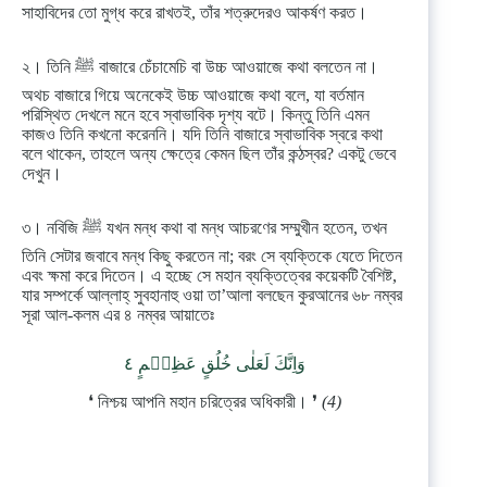
সাহাবিদের তো মুগ্ধ করে রাখতই, তাঁর শত্রুদেরও আকর্ষণ করত।
২। তিনি ﷺ বাজারে চেঁচামেচি বা উচ্চ আওয়াজে কথা বলতেন না।
অথচ বাজারে গিয়ে অনেকেই উচ্চ আওয়াজে কথা বলে, যা বর্তমান
পরিস্থিত দেখলে মনে হবে স্বাভাবিক দৃশ্য বটে। কিন্তু তিনি এমন
কাজও তিনি কখনো করেননি। যদি তিনি বাজারে স্বাভাবিক স্বরে কথা
বলে থাকেন, তাহলে অন্য ক্ষেত্রে কেমন ছিল তাঁর কন্ঠস্বর? একটু ভেবে
দেখুন।
৩। নবিজি ﷺ যখন মন্ধ কথা বা মন্ধ আচরণের সম্মুখীন হতেন, তখন
তিনি সেটার জবাবে মন্ধ কিছু করতেন না; বরং সে ব্যক্তিকে যেতে দিতেন
এবং ক্ষমা করে দিতেন। এ হচ্ছে সে মহান ব্যক্তিত্বের কয়েকটি বৈশিষ্ট,
যার সম্পর্কে আল্লাহ্‌ সুবহানাহু ওয়া তা’আলা বলছেন কুরআনের ৬৮ নম্বর
সূরা আল-কলম এর ৪ নম্বর আয়াতেঃ
وَاِنَّكَ لَعَلٰى خُلُقٍ عَظِيۡمٍ‏ ٤
❛ নিশ্চয় আপনি মহান চরিত্রের অধিকারী। ❜
(4)