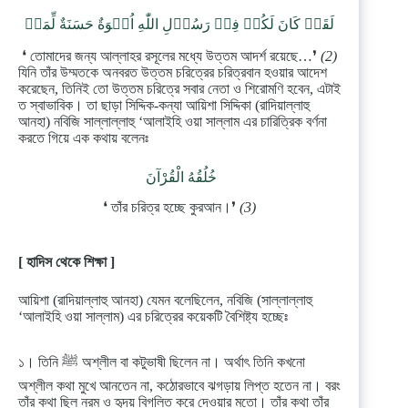
لَقَدۡ كَانَ لَكُمۡ فِىۡ رَسُوۡلِ اللّٰهِ اُسۡوَةٌ حَسَنَةٌ لِّمَنۡ
❛ তোমাদের জন্য আল্লাহর রসূলের মধ্যে উত্তম আদর্শ রয়েছে…❜
(2)
যিনি তাঁর উম্মতকে অনবরত উত্তম চরিত্রের চরিত্রবান হওয়ার আদেশ
করেছেন, তিনিই তো উত্তম চরিত্রে সবার নেতা ও শিরোমণি হবেন, এটাই
ত স্বাভাবিক। তা ছাড়া সিদ্দিক-কন্যা আয়িশা সিদ্দিকা (রাদিয়াল্লাহু
আনহা) নবিজি সাল্লাল্লাহু ‘আলাইহি ওয়া সাল্লাম এর চারিত্রিক বর্ণনা
করতে গিয়ে এক কথায় বলেনঃ
خُلُقُهُ الْقُرْآنَ
❛ তাঁর চরিত্র হচ্ছে কুরআন।❜
(3)
[ হাদিস থেকে শিক্ষা ]
আয়িশা (রাদিয়াল্লাহু আনহা) যেমন বলেছিলেন, নবিজি (সাল্লাল্লাহু
‘আলাইহি ওয়া সাল্লাম) এর চরিত্রের কয়েকটি বৈশিষ্ট্য হচ্ছেঃ
১। তিনি ﷺ অশ্লীল বা কটুভাষী ছিলেন না। অর্থাৎ তিনি কখনো
অশ্লীল কথা মুখে আনতেন না, কঠোরভাবে ঝগড়ায় লিপ্ত হতেন না। বরং
তাঁর কথা ছিল নরম ও হৃদয় বিগলিত করে দেওয়ার মতো। তাঁর কথা তাঁর