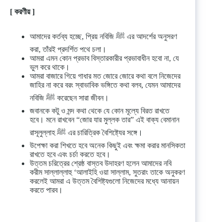
[ করণীয় ]
আমাদের কর্তব্য হচ্ছে, প্রিয় নবিজি ﷺ এর আদর্শের অনুসরণ
করা, তাঁরই প্রদর্শিত পথে চলা।
আমরা এমন কোন প্রভাব বিস্তারকারীর প্রভাবাধীন হবো না, যে
ভুল করে থাকে।
আমরা বাজারে গিয়ে গাধার মত জোরে জোরে কথা বলে নিজেদের
জাহির না করে বরং স্বাভাবিক ভঙ্গিতে কথা বলব, যেমন আমাদের
নবিজি ﷺ করেছেন সারা জীবন।
জবানকে কটু ও মন্দ কথা থেকে যে কোন মূল্যে বিরত রাখতে
হবে। মনে রাখবেন “জোর যার মুল্লক তার” এই বাক্য বেমানান
রাসূলুল্লাহ ﷺ এর চারিত্রিক বৈশিষ্ট্যের সঙ্গে।
উপেক্ষা করা শিখতে হবে অনেক কিছুই এবং ক্ষমা করার মানসিকতা
রাখতে হবে এবং চর্চা করতে হবে।
উত্তম চরিত্রের শ্রেষ্ঠ বাস্তব উদাহরণ হলেন আমাদের নবি
করীম সাল্লাল্লাহু ‘আলাইহি ওয়া সাল্লাম, সুতরাং তাকে অনুকরণ
করলেই আমরা এ উত্তম বৈশিষ্ট্যগুলো নিজেদের মধ্যে আনায়ন
করতে পারব।