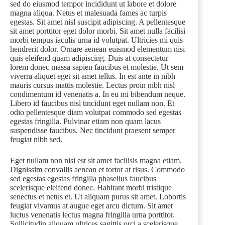
sed do eiusmod tempor incididunt ut labore et dolore
magna aliqua. Netus et malesuada fames ac turpis
egestas. Sit amet nisl suscipit adipiscing. A pellentesque
sit amet porttitor eget dolor morbi. Sit amet nulla facilisi
morbi tempus iaculis urna id volutpat. Ultricies mi quis
hendrerit dolor. Ornare aenean euismod elementum nisi
quis eleifend quam adipiscing. Duis at consectetur
lorem donec massa sapien faucibus et molestie. Ut sem
viverra aliquet eget sit amet tellus. In est ante in nibh
mauris cursus mattis molestie. Lectus proin nibh nisl
condimentum id venenatis a. In eu mi bibendum neque.
Libero id faucibus nisl tincidunt eget nullam non. Et
odio pellentesque diam volutpat commodo sed egestas
egestas fringilla. Pulvinar etiam non quam lacus
suspendisse faucibus. Nec tincidunt praesent semper
feugiat nibh sed.
Eget nullam non nisi est sit amet facilisis magna etiam.
Dignissim convallis aenean et tortor at risus. Commodo
sed egestas egestas fringilla phasellus faucibus
scelerisque eleifend donec. Habitant morbi tristique
senectus et netus et. Ut aliquam purus sit amet. Lobortis
feugiat vivamus at augue eget arcu dictum. Sit amet
luctus venenatis lectus magna fringilla urna porttitor.
Sollicitudin aliquam ultrices sagittis orci a scelerisque