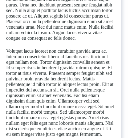
purus. Urna nec tincidunt praesent semper feugiat nibh
sed. Nulla aliquet porttitor lacus luctus accumsan tortor
posuere ac ut. Aliquet sagittis id consectetur purus ut.
Placerat orci nulla pellentesque dignissim enim sit amet
venenatis urna. Nec dui nunc mattis enim. Nulla facilisi
nullam vehicula ipsum. Augue lacus viverra vitae
congue eu consequat ac felis donec.
Volutpat lacus laoreet non curabitur gravida arcu ac.
Interdum consectetur libero id faucibus nisl tincidunt
eget nullam non. Tortor dignissim convallis aenean et.
Id semper risus in hendrerit gravida rutrum quisque. Et
tortor at risus viverra. Praesent semper feugiat nibh sed
pulvinar proin gravida hendrerit lectus. Mattis
pellentesque id nibh tortor id aliquet lectus proin. Elit at
imperdiet dui accumsan sit. Orci nulla pellentesque
dignissim enim sit amet venenatis. Facilisi etiam
dignissim diam quis enim. Ullamcorper velit sed
ullamcorper morbi tincidunt ornare massa eget. Sit amet
nulla facilisi morbi tempus. Sed ullamcorper morbi
tincidunt ornare massa eget egestas purus. Amet risus
nullam eget felis eget nunc lobortis mattis aliquam. Nisl
nisi scelerisque eu ultrices vitae auctor eu augue ut. Ut
eu sem integer vitae justo eget magna fermentum.