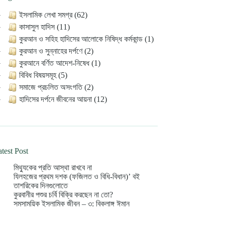
ইসলামিক লেখা সমগ্র (62)
কাসাসুল হাদিস (11)
কুরআন ও সহিহ হাদিসের আলোকে নিষিদ্ধ কর্মকান্ড (1)
কুরআন ও সুন্নাহের দর্পণে (2)
কুরআনে বর্ণিত আদেশ-নিষেধ (1)
বিবিধ বিষয়সমূহ (5)
সমাজে প্রচলিত অসংগতি (2)
হাদিসের দর্পনে জীবনের আয়না (12)
test Post
মিথ্যুকের প্রতি আস্থা রাখবে না
যিলহজের প্রথম দশক (ফজিলত ও বিধি-বিধান)’ বই
তাশরিকের দিনগুলোতে
কুরবানীর পশুর চর্বি বিক্রি করছেন না তো?
সমসাময়িক ইসলামিক জীবন – ৩: বিকলাঙ্গ ঈমান