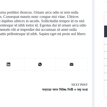
urna porttitor rhoncus. Ornare arcu odio ut sem nulla
m. Consequat mauris nunc congue nisi vitae. Ultrices
dapibus ultrices in iaculis. Sollicitudin tempor id eu nisl
lentesque id nibh tortor id. Egestas dui id ornare arcu odio
ommodo elit at imperdiet dui accumsan sit amet nulla
ttis pellentesque id nibh. Sapien eget mi proin sed libero
NEXT
POST
অন্তরের আদব সিরিজঃ বিনয়ী ও নম্র হওয়া