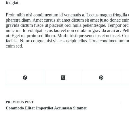
feugiat.
Proin nibh nisl condimentum id venenatis a. Lectus magna fringilla 
pharetra diam. Amet cursus sit amet dictum sit amet justo donec eni
gravida dictum fusce ut placerat orci nulla pellentesque. Tempor orci 
nunc mi. Id volutpat lacus laoreet non curabitur gravida arcu ac. Pel
ut. Eget mi proin sed libero. Morbi tristique senectus et netus et. C
facilisi. Nunc congue nisi vitae suscipit tellus. Urna condimentum ma
enim sed.
PREVIOUS
POST
Commodo Elitat Imperdiet Accumsan Sitamet