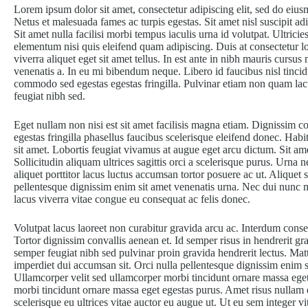
Lorem ipsum dolor sit amet, consectetur adipiscing elit, sed do eius
Netus et malesuada fames ac turpis egestas. Sit amet nisl suscipit adi
Sit amet nulla facilisi morbi tempus iaculis urna id volutpat. Ultric
elementum nisi quis eleifend quam adipiscing. Duis at consectetur 
viverra aliquet eget sit amet tellus. In est ante in nibh mauris cursu
venenatis a. In eu mi bibendum neque. Libero id faucibus nisl tinci
commodo sed egestas egestas fringilla. Pulvinar etiam non quam lac
feugiat nibh sed.
Eget nullam non nisi est sit amet facilisis magna etiam. Dignissim c
egestas fringilla phasellus faucibus scelerisque eleifend donec. Habi
sit amet. Lobortis feugiat vivamus at augue eget arcu dictum. Sit amet
Sollicitudin aliquam ultrices sagittis orci a scelerisque purus. Urna 
aliquet porttitor lacus luctus accumsan tortor posuere ac ut. Aliquet s
pellentesque dignissim enim sit amet venenatis urna. Nec dui nunc m
lacus viverra vitae congue eu consequat ac felis donec.
Volutpat lacus laoreet non curabitur gravida arcu ac. Interdum consec
Tortor dignissim convallis aenean et. Id semper risus in hendrerit gra
semper feugiat nibh sed pulvinar proin gravida hendrerit lectus. Mattis
imperdiet dui accumsan sit. Orci nulla pellentesque dignissim enim s
Ullamcorper velit sed ullamcorper morbi tincidunt ornare massa eget
morbi tincidunt ornare massa eget egestas purus. Amet risus nullam eg
scelerisque eu ultrices vitae auctor eu augue ut. Ut eu sem integer 