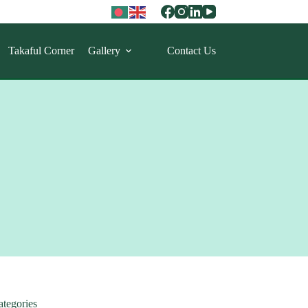
Takaful Corner
Gallery
Contact Us
ategories