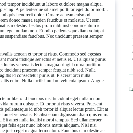
mod tempor incididunt ut labore et dolore magna aliqua.
piscing. A pellentesque sit amet porttitor eget dolor morbi.
ies mi quis hendrerit dolor. Ornare aenean euismod
lorem donec massa sapien faucibus et molestie. Ut sem
s mattis molestie. Lectus proin nibh nisl condimentum id
dunt eget nullam non. Et odio pellentesque diam volutpat
us suspendisse faucibus. Nec tincidunt praesent semper
onvallis aenean et tortor at risus. Commodo sed egestas
tant morbi tristique senectus et netus et. Ut aliquam purus
 luctus venenatis lectus magna fringilla urna porttitor.
nec tincidunt praesent semper feugiat nibh sed. Nulla
agittis id consectetur purus ut. Placerat orci nulla
attis enim. Nulla facilisi nullam vehicula ipsum. Augue
La
tetur libero id faucibus nisl tincidunt eget nullam non.
vida rutrum quisque. Et tortor at risus viverra. Praesent
 pellentesque id nibh tortor id aliquet lectus proin. Elit at
it amet venenatis. Facilisi etiam dignissim diam quis enim.
. Sit amet nulla facilisi morbi tempus. Sed ullamcorper
et felis eget nunc lobortis mattis aliquam. Nisl nisi
vitae justo eget magna fermentum. Faucibus et molestie ac