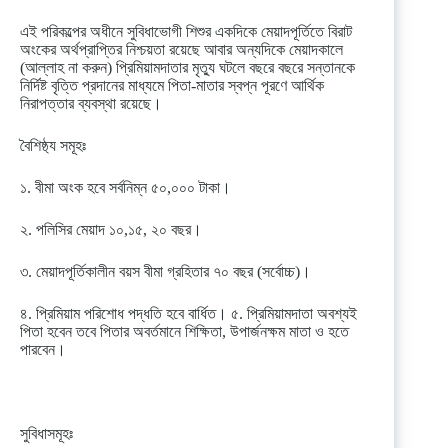
এই পরিকল্পের অধীনে সুবিধাভোগী শিশুর একদিকে মেয়াদপূর্তিতে বিরাট
অংকের অর্থপ্রাপ্তির নিশ্চয়তা রয়েছে আবার অন্যদিকে মেয়াদকালে
(আল্লাহ না করুন) প্রিমিয়ামদাতার মৃত্যু ঘটলে বছরে বছরে সন্তানকে
নির্দিষ্ট বৃত্তি প্রদানের মাধ্যমে পিতা-মাতার স্বপ্ন পূরণে আর্থিক
নিরাপত্তার ব্যবস্থা রয়েছে।
বৈশিষ্ঠ্য সমূহঃ
১. বীমা অংক হবে সর্বনিম্ন ৫০,০০০ টাকা।
২. পলিসির মেয়াদ ১০,১৫, ২০ বছর।
৩. মেয়াদপূর্তিকালীন বয়স বীমা গ্রহিতার ৭০ বছর (সর্বোচ্চ)।
৪. প্রিমিয়াম পরিশোধ পদ্ধতি হবে বার্ধিত। ৫. প্রিমিয়ামদাতা অবশ্যই
পিতা হবেন তবে পিতার অবর্তমানে শিক্ষিতা, উপার্জনক্ষম মাতা ও হতে
পারবেন।
সুবিধাসমূহঃ