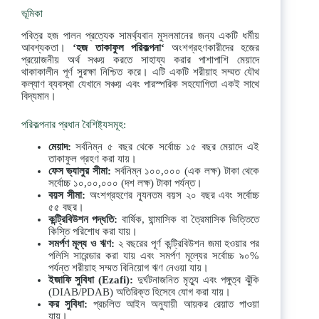
ভূমিকা
পবিত্র হজ পালন প্রত্যেক সামর্থ্যবান মুসলমানের জন্য একটি ধর্মীয়
আবশ্যকতা।
‘
হজ
তাকাফুল
পরিকল্পনা
‘
অংশগ্রহণকারীদের হজের
প্রয়োজনীয় অর্থ সঞ্চয় করতে সাহায্য করার পাশাপাশি মেয়াদে
থাকাকালীন পূর্ণ সুরক্ষা নিশ্চিত করে। এটি একটি শরীয়াহ সম্মত যৌথ
কল্যাণ ব্যবস্থা যেখানে সঞ্চয় এবং পারস্পরিক সহযোগিতা একই সাথে
বিদ্যমান।
পরিকল্পনার প্রধান বৈশিষ্ট্যসমূহ:
মেয়াদ
:
সর্বনিম্ন ৫ বছর থেকে সর্বোচ্চ ১৫ বছর মেয়াদে এই
তাকাফুল গ্রহণ করা যায়।
ফেস
ভ্যালুর
সীমা
:
সর্বনিম্ন ১০০,০০০ (এক লক্ষ) টাকা থেকে
সর্বোচ্চ ১০,০০,০০০ (দশ লক্ষ) টাকা পর্যন্ত।
বয়স
সীমা
:
অংশগ্রহণের ন্যূনতম বয়স ২০ বছর এবং সর্বোচ্চ
৫৫ বছর।
কন্ট্রিবিউশন
পদ্ধতি
:
বার্ষিক, ষান্মাসিক বা ত্রৈমাসিক ভিত্তিতে
কিস্তি পরিশোধ করা যায়।
সমর্পণ
মূল্য
ও
ঋণ
:
২ বছরের পূর্ণ কন্ট্রিবিউশন জমা হওয়ার পর
পলিসি সারেন্ডার করা যায় এবং সমর্পণ মূল্যের সর্বোচ্চ ৯০%
পর্যন্ত শরীয়াহ সম্মত বিনিয়োগ ঋণ নেওয়া যায়।
ইজাফি
সুবিধা
(Ezafi):
দুর্ঘটনাজনিত মৃত্যু এবং পঙ্গুত্ব ঝুঁকি
(DIAB/PDAB) অতিরিক্ত হিসেবে যোগ করা যায়।
কর
সুবিধা
:
প্রচলিত আইন অনুযায়ী আয়কর রেয়াত পাওয়া
যায়।