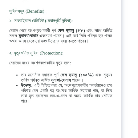
সুবিধাসমূহ (Benefits):
১. সারভাইভাল বেনিফিট (মেয়াদপূর্তি সুবিধা):
মেয়াদ শেষে অংশগ্রহণকারী পূর্ণ
ফেস
ভ্যালু
(FV)
এবং সাথে অর্জিত
সকল
মুনাফা
/
বোনাস
একসাথে পাবেন। এই অর্থ তিনি পবিত্র হজ পালন
অথবা অন্য যেকোনো মহৎ উদ্দেশ্যে ব্যয় করতে পারেন।
২. মৃত্যুজনিত সুবিধা (Protection):
মেয়াদের মধ্যে অংশগ্রহণকারীর মৃত্যু হলে:
তার মনোনীত ব্যক্তি পূর্ণ
ফেস
ভ্যালু
(
১০০
%)
এবং মৃত্যুর
তারিখ পর্যন্ত অর্জিত
মুনাফা
/
বোনাস
পাবেন।
উদ্দেশ্য
:
এটি নিশ্চিত করে যে, অংশগ্রহণকারীর অবর্তমানেও তার
পরিবার যেন একটি বড় অংকের আর্থিক সহায়তা পায়, যা দিয়ে
তারা মৃত ব্যক্তির হজ-এ-বদল বা অন্য আর্থিক দায় মেটাতে
পারে।