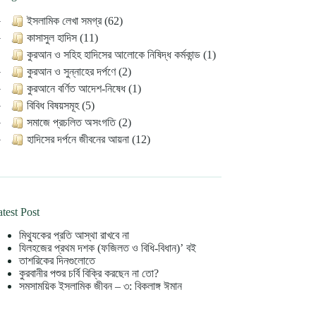
ইসলামিক লেখা সমগ্র (62)
কাসাসুল হাদিস (11)
কুরআন ও সহিহ হাদিসের আলোকে নিষিদ্ধ কর্মকান্ড (1)
কুরআন ও সুন্নাহের দর্পণে (2)
কুরআনে বর্ণিত আদেশ-নিষেধ (1)
বিবিধ বিষয়সমূহ (5)
সমাজে প্রচলিত অসংগতি (2)
হাদিসের দর্পনে জীবনের আয়না (12)
test Post
মিথ্যুকের প্রতি আস্থা রাখবে না
যিলহজের প্রথম দশক (ফজিলত ও বিধি-বিধান)’ বই
তাশরিকের দিনগুলোতে
কুরবানীর পশুর চর্বি বিক্রি করছেন না তো?
সমসাময়িক ইসলামিক জীবন – ৩: বিকলাঙ্গ ঈমান