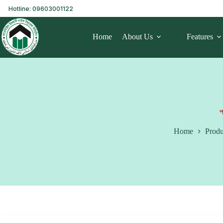
Hotline: 09603001122
Home
About Us
Features
প
Home
Produ