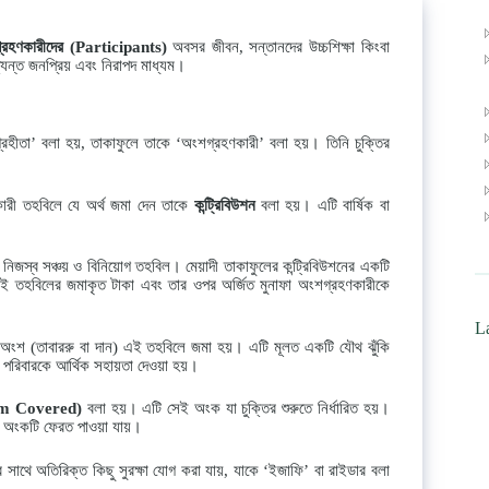
রহণকারীদের
(Participants)
অবসর জীবন, সন্তানদের উচ্চশিক্ষা কিংবা
্যন্ত জনপ্রিয় এবং নিরাপদ মাধ্যম।
্রহীতা’ বলা হয়, তাকাফুলে তাকে ‘অংশগ্রহণকারী’ বলা হয়। তিনি চুক্তির
ারী তহবিলে যে অর্থ জমা দেন তাকে
কন্ট্রিবিউশন
বলা হয়। এটি বার্ষিক বা
িজস্ব সঞ্চয় ও বিনিয়োগ তহবিল। মেয়াদী তাকাফুলের কন্ট্রিবিউশনের একটি
 তহবিলের জমাকৃত টাকা এবং তার ওপর অর্জিত মুনাফা অংশগ্রহণকারীকে
La
 অংশ (তাবাররু বা দান) এই তহবিলে জমা হয়। এটি মূলত একটি যৌথ ঝুঁকি
 পরিবারকে আর্থিক সহায়তা দেওয়া হয়।
um Covered)
বলা হয়। এটি সেই অংক যা চুক্তির শুরুতে নির্ধারিত হয়।
 এই অংকটি ফেরত পাওয়া যায়।
র সাথে অতিরিক্ত কিছু সুরক্ষা যোগ করা যায়, যাকে ‘ইজাফি’ বা রাইডার বলা