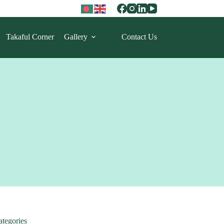
Takaful Corner
Gallery
Contact Us
ategories