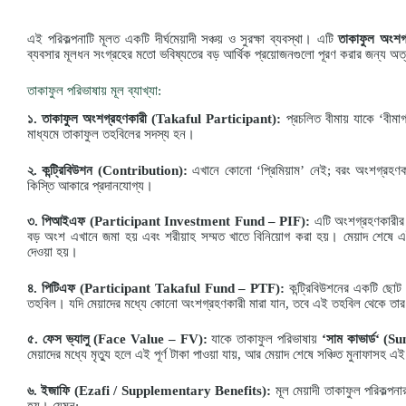
এই পরিকল্পনাটি মূলত একটি দীর্ঘমেয়াদী সঞ্চয় ও সুরক্ষা ব্যবস্থা। এটি
তাকাফুল
অংশগ্
ব্যবসার মূলধন সংগ্রহের মতো ভবিষ্যতের বড় আর্থিক প্রয়োজনগুলো পূরণ করার জন্য অত
তাকাফুল পরিভাষায় মূল ব্যাখ্যা:
১
.
তাকাফুল
অংশগ্রহণকারী
(Takaful Participant):
প্রচলিত বীমায় যাকে ‘বীমাগ
মাধ্যমে তাকাফুল তহবিলের সদস্য হন।
২
.
কন্ট্রিবিউশন
(Contribution):
এখানে কোনো ‘প্রিমিয়াম’ নেই; বরং অংশগ্রহণক
কিস্তি আকারে প্রদানযোগ্য।
৩
.
পিআইএফ
(Participant Investment Fund – PIF):
এটি অংশগ্রহণকারীর ন
বড় অংশ এখানে জমা হয় এবং শরীয়াহ সম্মত খাতে বিনিয়োগ করা হয়। মেয়াদ শেষে এই
দেওয়া হয়।
৪
.
পিটিএফ
(Participant Takaful Fund – PTF):
কন্ট্রিবিউশনের একটি ছোট
তহবিল। যদি মেয়াদের মধ্যে কোনো অংশগ্রহণকারী মারা যান, তবে এই তহবিল থেকে তার
৫
.
ফেস
ভ্যালু
(Face Value – FV):
যাকে তাকাফুল পরিভাষায়
‘
সাম
কাভার্ড
‘ (S
মেয়াদের মধ্যে মৃত্যু হলে এই পূর্ণ টাকা পাওয়া যায়, আর মেয়াদ শেষে সঞ্চিত মুনাফাসহ
৬
.
ইজাফি
(Ezafi / Supplementary Benefits):
মূল মেয়াদী তাকাফুল পরিকল্পনা
হয়। যেমন: