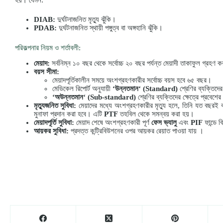
DIAB:
দুর্ঘটনাজনিত মৃত্যু ঝুঁকি।
PDAB:
দুর্ঘটনাজনিত স্থায়ী পঙ্গুত্ব বা অঙ্গহানি ঝুঁকি।
পরিকল্পনার নিয়ম ও শর্তাবলী:
মেয়াদ
:
সর্বনিম্ন ১০ বছর থেকে সর্বোচ্চ ২০ বছর পর্যন্ত মেয়াদী তাকাফুল গ্রহণ 
বয়স
সীমা
:
মেয়াদপূর্তিকালীন সময়ে অংশগ্রহণকারীর সর্বোচ্চ বয়স হবে ৬৫ বছর।
মেডিকেল রিপোর্ট অনুযায়ী
‘
উন্নতমান
‘ (Standard)
শ্রেণির ব্যক্তিদের
‘
অউন্নতমান
‘ (Sub-standard)
শ্রেণির ব্যক্তিদের ক্ষেত্রে প্রবেশ
মৃত্যুজনিত
সুবিধা
:
মেয়াদের মধ্যে অংশগ্রহণকারীর মৃত্যু হলে, তিনি যত বছরই কন
মুনাফা প্রদান করা হবে। এটি
PTF
তহবিল থেকে সমন্বয় করা হয়।
মেয়াদপূর্তি
সুবিধা
:
মেয়াদ শেষে অংশগ্রহণকারী পূর্ণ
ফেস
ভ্যালু
এবং
PIF
ফান্ডে 
আয়কর
সুবিধা
:
প্রদত্ত কন্ট্রিবিউশনের ওপর আয়কর রেয়াত পাওয়া যায় ।